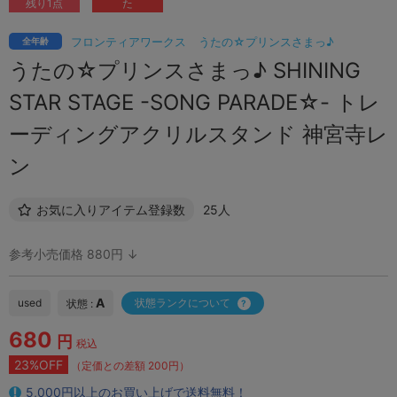
残り1点
た
フロンティアワークス
うたの☆プリンスさまっ♪
全年齢
うたの☆プリンスさまっ♪ SHINING
STAR STAGE -SONG PARADE☆- トレ
ーディングアクリルスタンド 神宮寺レ
ン
お気に入りアイテム登録数
25人
参考小売価格 880円 ↓
A
used
状態ランクについて
状態 :
680
円
税込
23%OFF
（定価との差額 200円）
5,000円以上のお買い上げで送料無料！