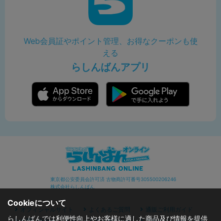
Web会員証やポイント管理、お得なクーポンも使
える
らしんばんアプリ
東京都公安委員会許可済 古物商許可番号305500206246
株式会社らしんばん
Cookieについて
オフィシャルサイト
よくあるご質問
通販ご利用ガイド
らしんばんでは利便性向上やお客様に適した商品及び情報を提供
お問い合わせ
セキュリティポリシー
プライバシーポリシー