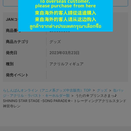
690
円 税込
在庫あり
JANコード
4589644786748
商品番号
L05330808
商品カテゴリ
グッズ
発売日
2023年03月23日
種別
アクリルフィギュア
発売イベント
らしんばんオンライン（アニメ系グッズ中古販売）TOP
>
グッズ
>
缶バッ
ジ・アクリル・ラバスト・キーホルダー類
> うたの☆プリンスさまっ♪
SHINING STAR STAGE -SONG PARADE☆- トレーディングアクリルスタンド
神宮寺レン