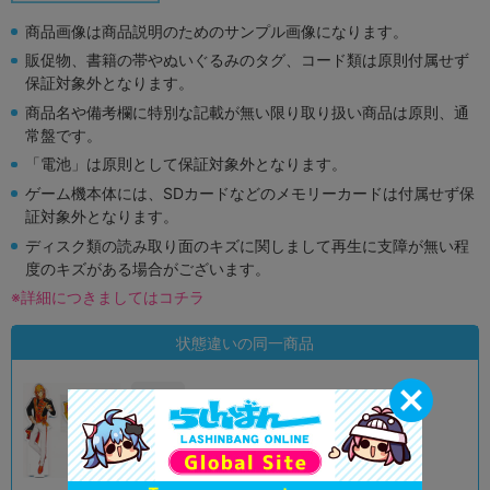
商品画像は商品説明のためのサンプル画像になります。
販促物、書籍の帯やぬいぐるみのタグ、コード類は原則付属せず
保証対象外となります。
商品名や備考欄に特別な記載が無い限り取り扱い商品は原則、通
常盤です。
「電池」は原則として保証対象外となります。
ゲーム機本体には、SDカードなどのメモリーカードは付属せず保
証対象外となります。
ディスク類の読み取り面のキズに関しまして再生に支障が無い程
度のキズがある場合がございます。
※詳細につきましてはコチラ
状態違いの同一商品
A
状態 :
新座流通センター