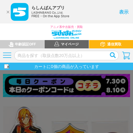
らしんばんアプリ
表示
LASHINBANG Co.,Ltd.
FREE - On the App Store
アニメ系中古販売・買取
年齢認証OFF
マイページ
通信買取
カートに
0
個の商品が入っています