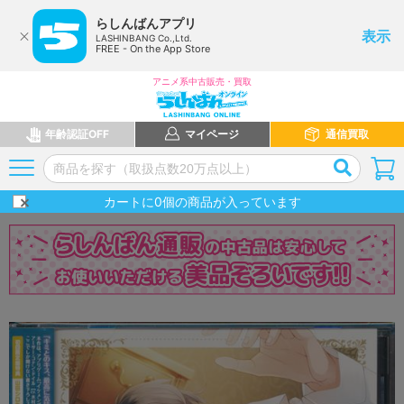
らしんばんアプリ
表示
LASHINBANG Co.,Ltd.
FREE - On the App Store
アニメ系中古販売・買取
年齢認証OFF
マイページ
通信買取
カートに
0
個の商品が入っています