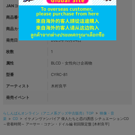
JANコード
4562293345818
商品番号
L05366083
商品カテゴリ
映像・音楽
発売日
2023年10月04日
枚数
1
属性
BLCD・女性向け企画物
型番
CYRC-81
アーティスト
木村良平
発売イベント
らしんばんオンライン（アニメ系グッズ中古販売）TOP
>
映像・音
楽
>
CD
> イケメンヴァンパイア 偉人たちと恋の誘惑 シチュエーションCD
～密着時間～ アーサー・コナン・ドイル編 初回限定盤 [木村良平]