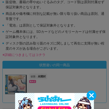
販促物、書籍の帯やぬいぐるみのタグ、コード類は原則付属せず
保証対象外となります。
商品名や備考欄に特別な記載が無い限り取り扱い商品は原則、通
常盤です。
「電池」は原則として保証対象外となります。
ゲーム機本体には、SDカードなどのメモリーカードは付属せず保
証対象外となります。
ディスク類の読み取り面のキズに関しまして再生に支障が無い程
度のキズがある場合がございます。
※詳細につきましてはコチラ
状態違いの同一商品
未開封
状態 :
熊本店
1,990
円 税込
在庫あり