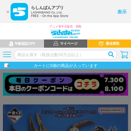
らしんばんアプリ
表示
LASHINBANG Co.,Ltd.
FREE - On the App Store
アニメ系中古販売・買取
年齢認証OFF
マイページ
通信買取
カートに
0
個の商品が入っています