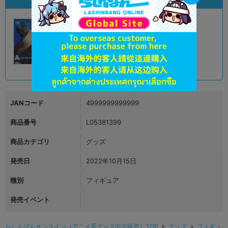
状態違いの同一商品
A
状態 :
オンライン
4,590
円 税込
品切状態
JANコード
4999999999999
商品番号
L05381399
商品カテゴリ
グッズ
発売日
2022年10月15日
種別
フィギュア
発売イベント
らしんばんオンライン（アニメ系グッズ中古販売）TOP
>
グッズ
>
フィギュ