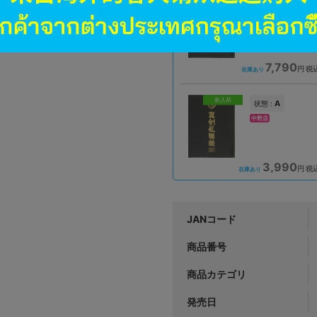
A
状態 :
アバンティ京都店
7,790
円 税
在庫あり
新入荷
A
状態 :
中野店
3,990
円 税
在庫あり
JANコード
商品番号
商品カテゴリ
発売日