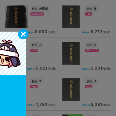
未開封
B
状態 :
状態 :
名古屋店本館
小倉店
9,990
5,272
込
円 税込
円 税込
在庫あり
在庫あり
A
A
状態 :
状態 :
神戸店
博多マルイ店
6,021
5,031
込
円 税込
円 税込
在庫あり
在庫あり
B
A
状態 :
状態 :
小倉店
松山店
4,792
5,391
込
円 税込
円 税込
在庫あり
在庫あり