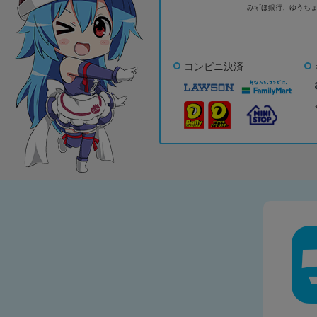
みずほ銀行、
ゆうち
コンビニ決済