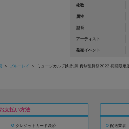
枚数
属性
型番
アーティスト
発売イベント
楽
>
ブルーレイ
> ミュージカル 刀剣乱舞 真剣乱舞祭2022 初回限定
お支払い方法
クレジットカード決済
配送業者