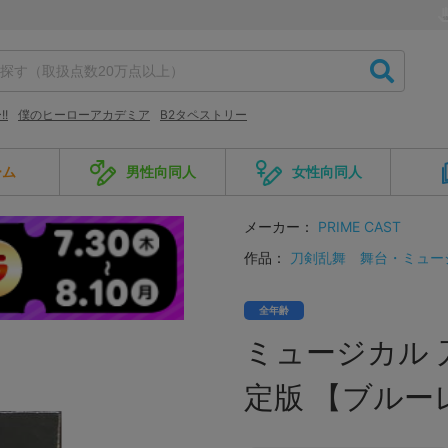
!
僕のヒーローアカデミア
B2タペストリー
ーム
男性向同人
女性向同人
メーカー：
PRIME CAST
作品：
刀剣乱舞
舞台・ミュー
全年齢
ミュージカル 
定版 【ブルー