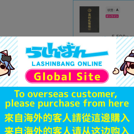
A
状態 :
オンライン
5,590
円 税
在庫あり
A
状態 :
新潟店
8,019
円 税
在庫あり
A
状態 :
海老名マルイ店
5,031
円 税
在庫あり