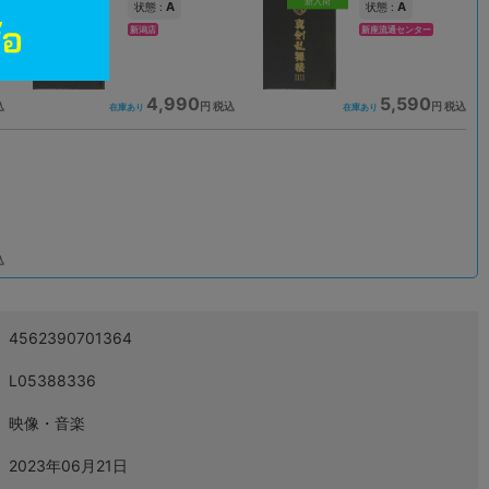
新入荷
A
A
状態 :
状態 :
新潟店
新座流通センター
4,990
5,590
込
円 税込
円 税込
在庫あり
在庫あり
込
4562390701364
L05388336
映像・音楽
2023年06月21日