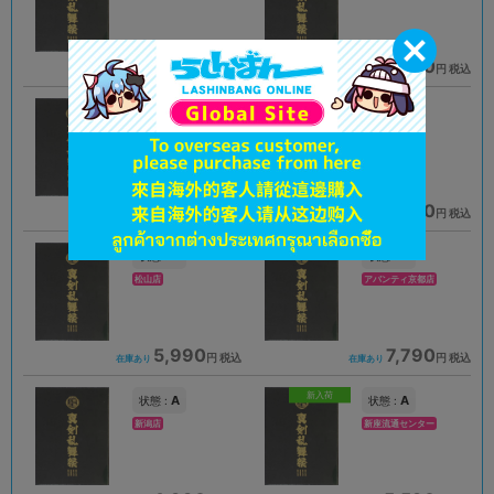
6,690
5,590
円 税込
円 税込
在庫あり
在庫あり
A
B
状態 :
状態 :
海老名マルイ店
小倉店
5,590
5,990
円 税込
円 税込
在庫あり
在庫あり
A
A
状態 :
状態 :
松山店
アバンティ京都店
5,990
7,790
円 税込
円 税込
在庫あり
在庫あり
新入荷
A
A
状態 :
状態 :
新潟店
新座流通センター