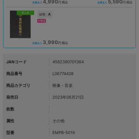
4,990
5,590
円 税込
円 税込
在庫あり
在庫あり
新入荷
A
状態 :
中野店
3,990
円 税込
在庫あり
JANコード
4562390701364
商品番号
L06774438
商品カテゴリ
映像・音楽
発売日
2023年06月21日
枚数
属性
その他
型番
EMPB-5019