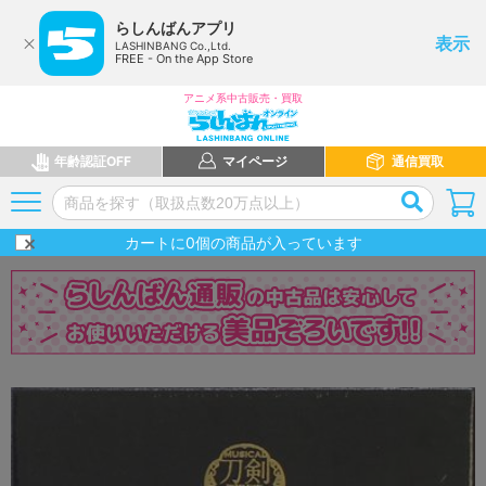
らしんばんアプリ
表示
LASHINBANG Co.,Ltd.
FREE - On the App Store
アニメ系中古販売・買取
年齢認証OFF
マイページ
通信買取
カートに
0
個の商品が入っています