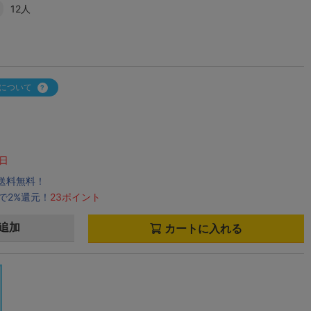
12人
について
日
で送料無料！
で2%還元！
23ポイント
追加
カートに入れる