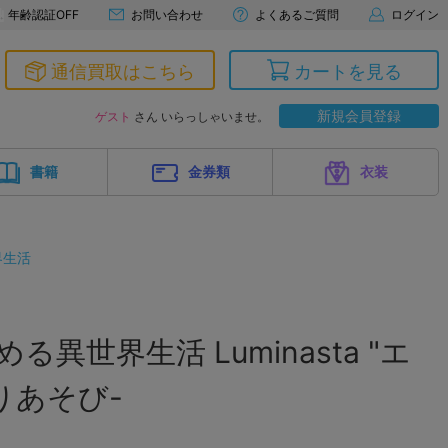
年齢認証OFF
お問い合わせ
よくあるご質問
ログイン
通信買取はこちら
カートを見る
新規会員登録
ゲスト
さん いらっしゃいませ。
書籍
金券類
衣装
界生活
る異世界生活 Luminasta "エ
りあそび-