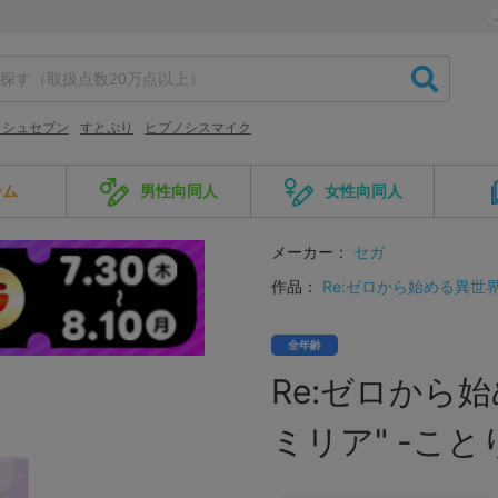
ッシュセブン
すとぷり
ヒプノシスマイク
ーム
男性向同人
女性向同人
メーカー：
セガ
作品：
Re:ゼロから始める異世
全年齢
Re:ゼロから始め
ミリア" -こと