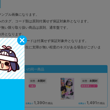
サンプル画像になります。
みのタグ、コード類は原則付属せず保証対象外となります。
が無い限り取り扱い商品は原則、通常盤です。
象外となります。
ドなどのメモリーカードは付属せず保証対象外となります。
ズに関しまして再生に支障が無い程度のキズがある場合がございま
状態違いの同一商品
未開封
未開封
状態 :
状態 :
川越店
新座流通センター
1,390
1,491
込
円 税込
円 税込
在庫あり
在庫あり