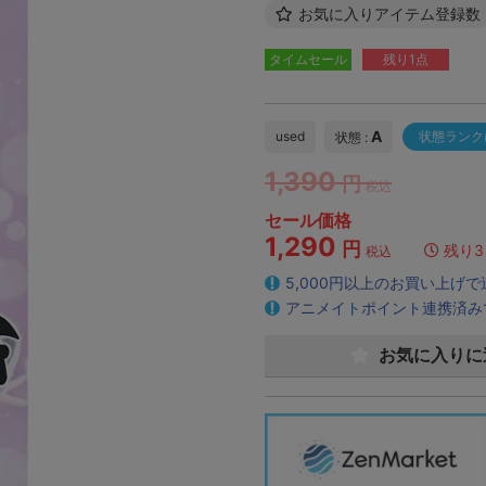
お気に入りアイテム登録数
タイムセール
残り1点
A
used
状態ランク
状態 :
1,390
円
税込
セール価格
1,290
円
残り3
税込
5,000円以上のお買い上げ
アニメイトポイント連携済み
お気に入りに