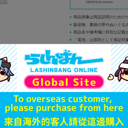
商品画像は商品説明のための
販促物、書籍の帯やぬいぐる
商品名や備考欄に特別な記載
「電池」は原則として保証対
ゲーム機本体には、SDカー
ディスク類の読み取り面のキ
す。
※詳細につきましてはコチラ
未開封
状態 :
新座流通センター
1,390
円 税
在庫あり