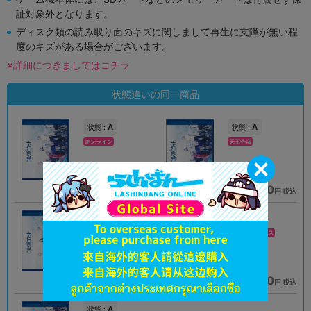
証対象外となります。
ディスク類の読み取り面のキズに関しまして再生に支障が無い程
度のキズがある場合がございます。
※詳細につきましてはコチラ
状態違いの同一商品
A
A
状態 :
状態 :
オンライン
天王寺店
3,990
2,790
円 税込
円 税込
品切状態
在庫あり
A
A
状態 :
状態 :
高崎店
池袋キャラパレス
7,260
3,890
円 税込
円 税込
在庫あり
在庫あり
A
状態 :