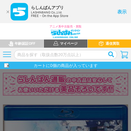
らしんばんアプリ
表示
LASHINBANG Co.,Ltd.
FREE - On the App Store
アニメ系中古販売・買取
年齢認証OFF
マイページ
通信買取
カートに
0
個の商品が入っています