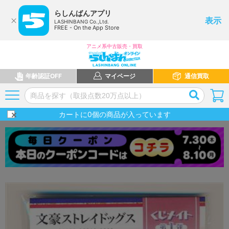
らしんばんアプリ
表示
LASHINBANG Co.,Ltd.
FREE - On the App Store
アニメ系中古販売・買取
年齢認証OFF
マイページ
通信買取
カートに
0
個の商品が入っています