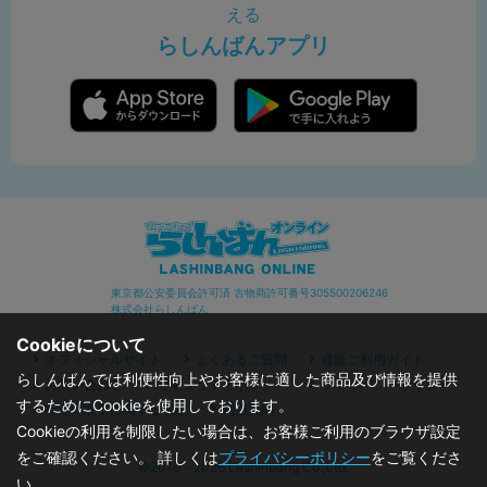
える
らしんばんアプリ
東京都公安委員会許可済 古物商許可番号305500206246
株式会社らしんばん
Cookieについて
オフィシャルサイト
よくあるご質問
通販ご利用ガイド
らしんばんでは利便性向上やお客様に適した商品及び情報を提供
お問い合わせ
セキュリティポリシー
プライバシーポリシー
するためにCookieを使用しております。
特定商取引に関する表記
利用規約
Cookieの利用を制限したい場合は、お客様ご利用のブラウザ設定
をご確認ください。 詳しくは
プライバシーポリシー
をご覧くださ
©2019 - 2026 Lashinbang Co.,Ltd.
い。