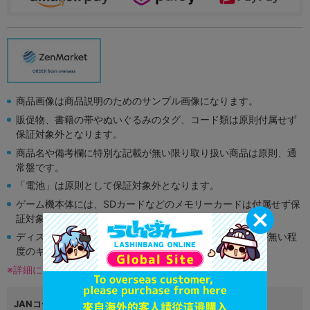
商品画像は商品説明のためのサンプル画像になります。
販促物、書籍の帯やぬいぐるみのタグ、コード類は原則付属せず
保証対象外となります。
商品名や備考欄に特別な記載が無い限り取り扱い商品は原則、通
常盤です。
「電池」は原則として保証対象外となります。
ゲーム機本体には、SDカードなどのメモリーカードは付属せず保
証対象外となります。
ディスク類の読み取り面のキズに関しまして再生に支障が無い程
度のキズがある場合がございます。
※詳細につきましてはコチラ
JANコード
4999999999999