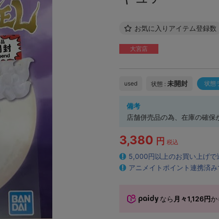
お気に入りアイテム登録数
大宮店
未開封
used
状態
状態 :
備考
店舗併売品の為、在庫の確保
3,380
円
税込
5,000円以上のお買い上げ
アニメイトポイント連携済み
なら
月々1,126円
か