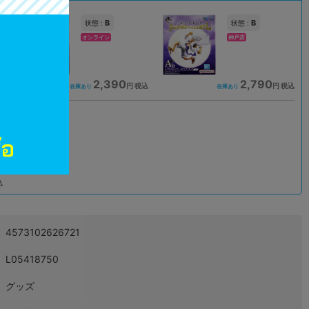
B
B
状態 :
状態 :
オンライン
神戸店
2,390
2,790
込
円 税込
円 税込
在庫あり
在庫あり
込
4573102626721
L05418750
グッズ