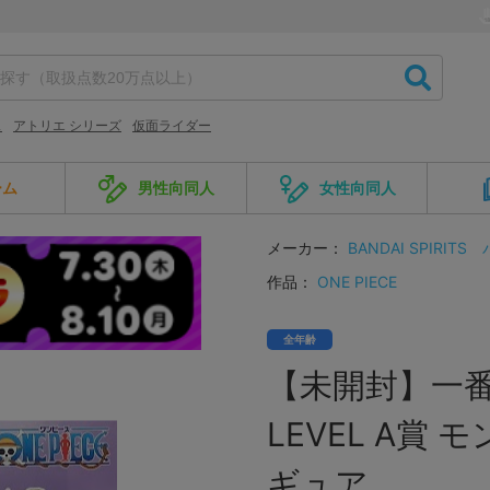
ス
アトリエ シリーズ
仮面ライダー
ーム
男性向同人
女性向同人
メーカー：
BANDAI SPIRITS
作品：
ONE PIECE
全年齢
【未開封】一番くじ
LEVEL A賞
ギュア