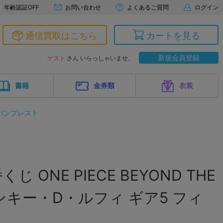
年齢認証OFF
お問い合わせ
よくあるご質問
ログイン
通信買取はこちら
カートを見る
新規会員登録
ゲスト
さん いらっしゃいませ。
書籍
金券類
衣装
バンプレスト
 ONE PIECE BEYOND THE
 モンキー・D・ルフィ ギア5 フィ