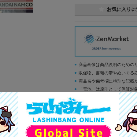
お気に入りに
商品画像は商品説明のための
販促物、書籍の帯やぬいぐる
商品名や備考欄に特別な記載
「電池」は原則として保証対
ゲーム機本体には、SDカー
ディスク類の読み取り面のキ
す。
※詳細につきましてはコチラ