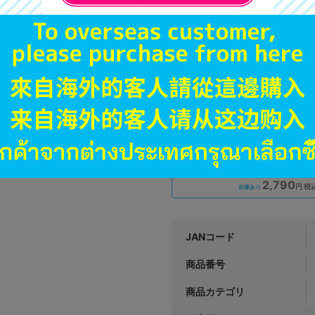
A
状態 :
オンライン
2,790
円 税
品切状態
新入荷
未開封
状態 :
大宮店
2,790
円 税
在庫あり
JANコード
商品番号
商品カテゴリ