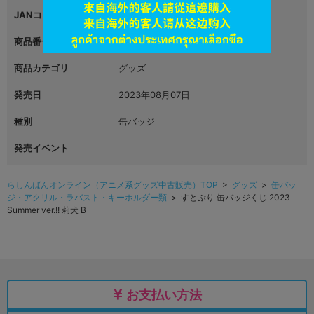
JANコード
4570148080906
商品番号
L05453709
商品カテゴリ
グッズ
発売日
2023年08月07日
種別
缶バッジ
発売イベント
らしんばんオンライン（アニメ系グッズ中古販売）TOP
>
グッズ
>
缶バッ
ジ・アクリル・ラバスト・キーホルダー類
> すとぷり 缶バッジくじ 2023
Summer ver.!! 莉犬 B
お支払い方法