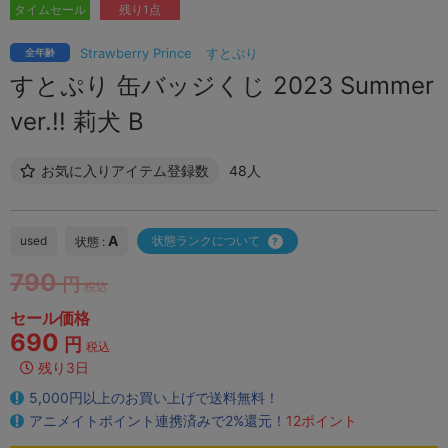
タイムセール
残り1点
Strawberry Prince
すとぷり
全年齢
すとぷり 缶バッジくじ 2023 Summer
ver.!! 莉犬 B
お気に入りアイテム登録数
48人
A
used
状態ランクについて
状態 :
790
円
税込
セール価格
690
円
税込
残り3日
5,000円以上のお買い上げで送料無料！
アニメイトポイント連携済みで2%還元！
12ポイント