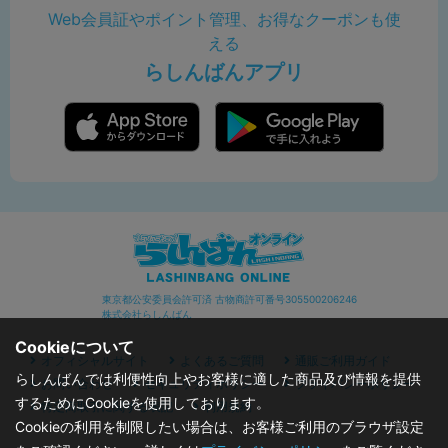
Web会員証やポイント管理、お得なクーポンも使
える
らしんばんアプリ
東京都公安委員会許可済 古物商許可番号305500206246
株式会社らしんばん
Cookieについて
オフィシャルサイト
よくあるご質問
通販ご利用ガイド
らしんばんでは利便性向上やお客様に適した商品及び情報を提供
お問い合わせ
セキュリティポリシー
プライバシーポリシー
するためにCookieを使用しております。
特定商取引に関する表記
利用規約
Cookieの利用を制限したい場合は、お客様ご利用のブラウザ設定