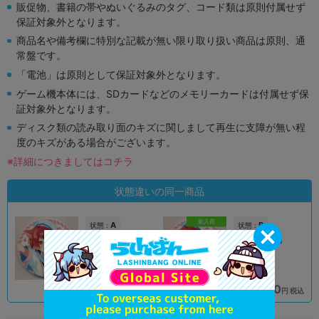
販促物、書籍の帯やぬいぐるみのタグ、コード類は原則付属せず
保証対象外となります。
商品名や備考欄に特別な記載が無い限り取り扱い商品は原則、通
常盤です。
「電池」は原則として保証対象外となります。
ゲーム機本体には、SDカードなどのメモリーカードは付属せず保
証対象外となります。
ディスク類の読み取り面のキズに関しまして再生に支障が無い程
度のキズがある場合がございます。
※詳細につきましてはコチラ
状態違いの同一商品
新入荷
A
B
状態 :
状態 :
新座流通センター
新座流通センター
590
690
円 税込
円 税込
在庫あり
在庫あり