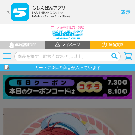
らしんばんアプリ
表示
LASHINBANG Co.,Ltd.
FREE - On the App Store
アニメ系中古販売・買取
年齢認証OFF
マイページ
通信買取
カートに
0
個の商品が入っています