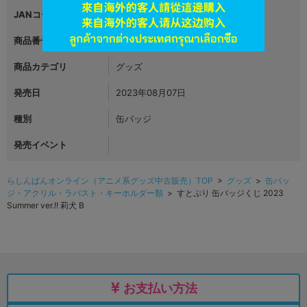
JANコード
4570148080906
商品番号
L05453709
商品カテゴリ
グッズ
発売日
2023年08月07日
種別
缶バッジ
発売イベント
らしんばんオンライン（アニメ系グッズ中古販売）TOP
>
グッズ
>
缶バッ
ジ・アクリル・ラバスト・キーホルダー類
> すとぷり 缶バッジくじ 2023
Summer ver.!! 莉犬 B
お支払い方法