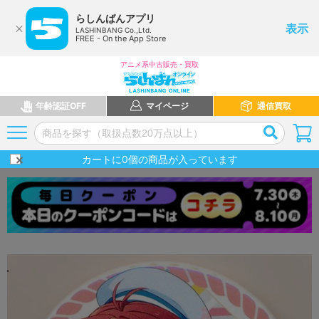
らしんばんアプリ
表示
LASHINBANG Co.,Ltd.
FREE - On the App Store
アニメ系中古販売・買取
年齢認証OFF
マイページ
通信買取
カートに
0
個の商品が入っています