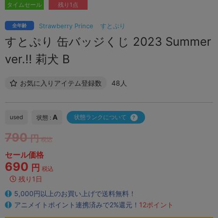
タイムセール
残り1点
Strawberry Prince
すとぷり
全年齢
すとぷり 缶バッジくじ 2023 Summer
ver.!! 莉犬 B
お気に入りアイテム登録数
48人
A
used
状態ランクについて
状態 :
790
円
税込
セール価格
690
円
税込
残り1日
5,000円以上のお買い上げで送料無料！
アニメイトポイント連携済みで2%還元！
12ポイント