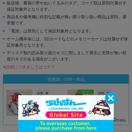
販促物、書籍の帯やぬいぐるみのタグ、コード類は原則付属せず
保証対象外となります。
商品名や備考欄に特別な記載が無い限り取り扱い商品は原則、通
常盤です。
「電池」は原則として保証対象外となります。
ゲーム機本体には、SDカードなどのメモリーカードは付属せず保
証対象外となります。
ディスク類の読み取り面のキズに関しまして再生に支障が無い程
度のキズがある場合がございます。
※詳細につきましてはコチラ
状態違いの同一商品
新入荷
A
B
状態 :
状態 :
新座流通センター
新座流通センター
590
690
円 税込
円 税込
在庫あり
在庫あり