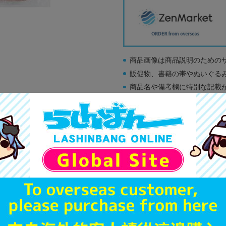
商品画像は商品説明のための
販促物、書籍の帯やぬいぐる
商品名や備考欄に特別な記載
「電池」は原則として保証対
ゲーム機本体には、SDカー
ディスク類の読み取り面のキ
す。
※詳細につきましてはコチラ
A
状態 :
オンライン