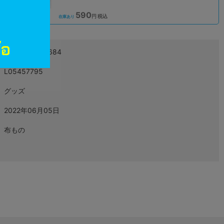
590
込
円 税込
在庫あり
4580642975684
L05457795
グッズ
2022年06月05日
布もの