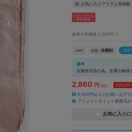
お気に入りアイテム登録数
イオンモール
新利府店
参考小売価格 3,300円 ↓
未開封
used
状態
状態 :
備考
店舗併売品の為、在庫の確保
2,860
円
13%OFF
税込
5,000円以上のお買い上げ
アニメイトポイント連携済み
お気に入りに