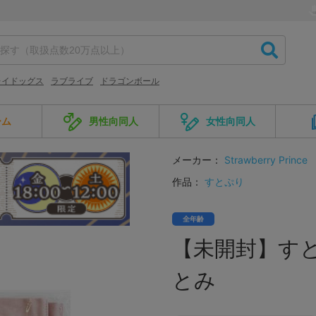
レイドッグス
ラブライブ
ドラゴンボール
ーム
男性向同人
女性向同人
メーカー：
Strawberry Prince
作品：
すとぷり
全年齢
【未開封】すと
とみ