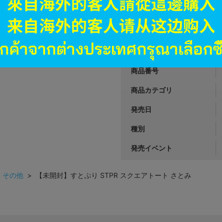
990
円 税
品切状態
JANコード
商品番号
商品カテゴリ
発売日
種別
発売イベント
>
その他
> 【未開封】すとぷり STPR スクエアトート さとみ