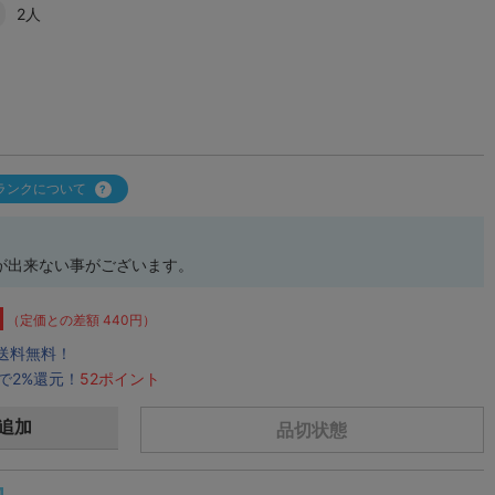
2人
ランクについて
が出来ない事がございます。
（定価との差額 440円）
で送料無料！
で2%還元！
52ポイント
追加
品切状態