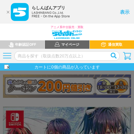
らしんばんアプリ
表示
LASHINBANG Co.,Ltd.
FREE - On the App Store
アニメ系中古販売・買取
年齢認証OFF
マイページ
通信買取
カートに
0
個の商品が入っています