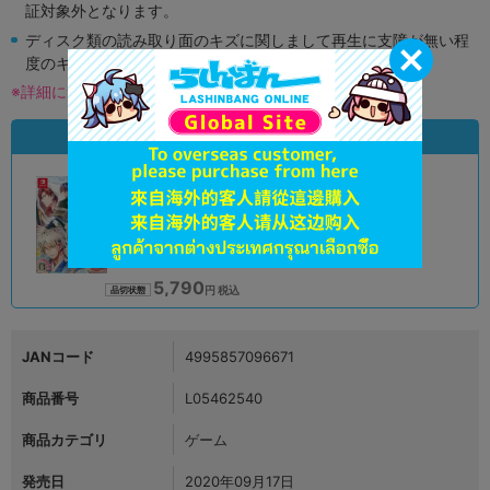
証対象外となります。
ディスク類の読み取り面のキズに関しまして再生に支障が無い程
度のキズがある場合がございます。
※詳細につきましてはコチラ
状態違いの同一商品
A
状態 :
オンライン
5,790
円 税込
品切状態
JANコード
4995857096671
商品番号
L05462540
商品カテゴリ
ゲーム
発売日
2020年09月17日