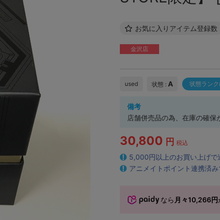
お気に入りアイテム登録数
金沢店
A
used
状態ランク
状態 :
備考
店舗併売品の為、在庫の確保が
30,800
円
税込
5,000円以上のお買い上げ
アニメイトポイント連携済み
なら
月々10,266円