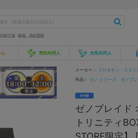
ROBOT魂
銀魂 高杉晋助
ーム
男性向同人
女性向同人
メーカー：
プロキオン・スタジ
作品：
ゼノ シリーズ
ゼノブレ
全年齢
ゼノブレイド
トリニティBOX
STORE限定】