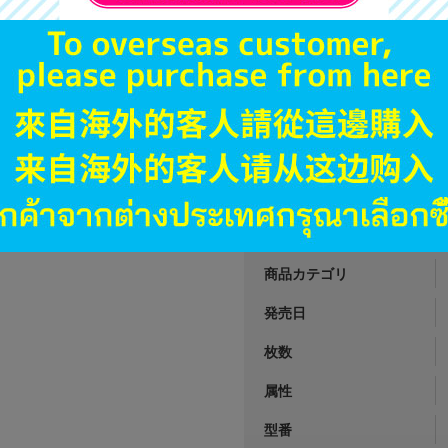
A
状態 :
オンライン
27,900
円 税
品切状態
JANコード
商品番号
商品カテゴリ
発売日
枚数
属性
型番