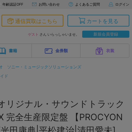
年齢認証OFF
お問い合わせ
よくあるご質問
ログイン
通信買取はこちら
カートを見る
新規会員登録
ゲスト
さん いらっしゃいませ。
書籍
金券類
衣装
オ
ソニー・ミュージックソリューションズ
イド
 オリジナル・サウンドトラック
 完全生産限定盤 【PROCYON
 [光田康典|平松建治|清田愛未]