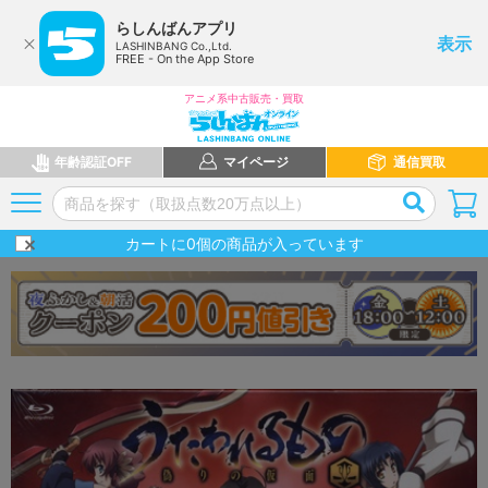
らしんばんアプリ
表示
LASHINBANG Co.,Ltd.
FREE - On the App Store
アニメ系中古販売・買取
年齢認証OFF
マイページ
通信買取
カートに
0
個の商品が入っています