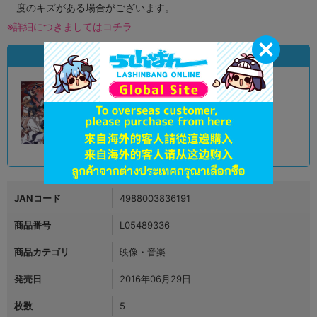
度のキズがある場合がございます。
※詳細につきましてはコチラ
状態違いの同一商品
A
状態 :
オンライン
12,900
円 税込
品切状態
JANコード
4988003836191
商品番号
L05489336
商品カテゴリ
映像・音楽
発売日
2016年06月29日
枚数
5