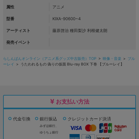
属性
アニメ
型番
KIXA-90600~4
アーティスト
藤原啓治 種田梨沙 利根健太朗
発売イベント
らしんばんオンライン（アニメ系グッズ中古販売）TOP
>
映像・音楽
>
ブル
ーレイ
> うたわれるもの 偽りの仮面 Blu-ray BOX 下巻 【ブルーレイ】
お支払い方法
代金引換
銀行振込
クレジットカード決済
みずほ銀行、
ゆうちょ銀行