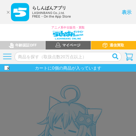
らしんばんアプリ
表示
LASHINBANG Co.,Ltd.
FREE - On the App Store
アニメ系中古販売・買取
年齢認証OFF
マイページ
通信買取
カートに
0
個の商品が入っています