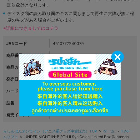
証対象外となります。
ディスク類の読み取り面のキズに関しまして再生に支障が無い程
度のキズがある場合がございます。
※詳細につきましてはコチラ
JANコード
4510772240079
商品番号
L05502890
商品カテゴリ
ゲーム
発売日
2024年01月25日
ハード
Nintendo Switch
型番
ASWJP-23001
発売イベント
らしんばんオンライン（アニメ系グッズ中古販売）TOP
>
ゲーム
>
TVゲー
ムソフト
> UNDER NIGHT IN-BIRTH II Sys:Celes Limited Box (Nintendo