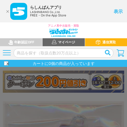
らしんばんアプリ
表示
LASHINBANG Co.,Ltd.
FREE - On the App Store
アニメ系中古販売・買取
年齢認証OFF
マイページ
通信買取
カートに
0
個の商品が入っています