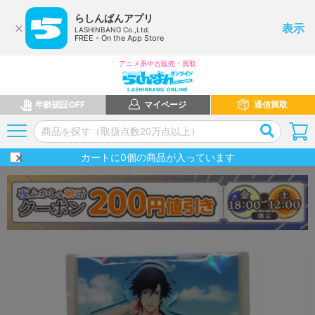
らしんばんアプリ
表示
LASHINBANG Co.,Ltd.
FREE - On the App Store
アニメ系中古販売・買取
年齢認証OFF
マイページ
通信買取
カートに
0
個の商品が入っています