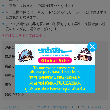
「電池」は原則として保証対象外となります。
ゲーム機本体には、SDカードなどのメモリーカードは付属せず保
証対象外となります。
ディスク類の読み取り面のキズに関しまして再生に支障が無い程
度のキズがある場合がございます。
※詳細につきましてはコチラ
JANコード
4510417595885
商品番号
L05561114
商品カテゴリ
グッズ
発売日
2023年07月15日
種別
アクリルフィギュア
発売イベント
らしんばんオンライン（アニメ系グッズ中古販売）TOP
>
グッズ
>
缶バッ