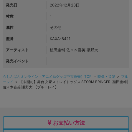
発売日
2022年12月23日
枚数
1
属性
その他
型番
KAXA-8421
アーティスト
植田圭輔 佐々木喜英 磯野大
発売イベント
らしんばんオンライン（アニメ系グッズ中古販売）TOP
>
映像・音楽
>
ブル
ーレイ
> 【未開封】舞台 文豪ストレイドッグス STORM BRINGER [植田圭輔|
佐々木喜英|磯野大]【ブルーレイ】
お支払い方法