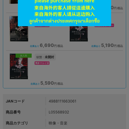
5,931
6,690
円 税込
円 税込
在庫あり
在庫あり
未開封
A
状態 :
状態 :
京都店２号館
新座流通センター
6,690
5,190
円 税込
円 税込
在庫あり
在庫あり
新入荷
未開封
状態 :
博多マルイ店
5,590
円 税込
在庫あり
JANコード
4988111663061
商品番号
L05568932
商品カテゴリ
映像・音楽