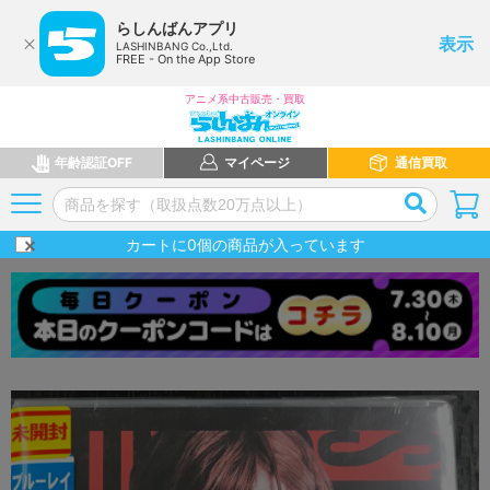
らしんばんアプリ
表示
LASHINBANG Co.,Ltd.
FREE - On the App Store
アニメ系中古販売・買取
年齢認証OFF
マイページ
通信買取
カートに
0
個の商品が入っています