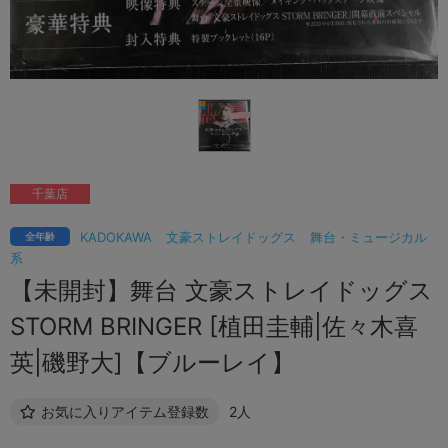
千葉店
KADOKAWA
文豪ストレイドッグス
舞台・ミュージカル
全年齢
系
【未開封】舞台 文豪ストレイドッグス
STORM BRINGER [植田圭輔|佐々木喜
英|磯野大]【ブルーレイ】
お気に入りアイテム登録数
2人