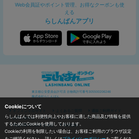
Web会員証やポイント管理、お得なクーポンも使
える
らしんばんアプリ
東京都公安委員会許可済 古物商許可番号305500206246
株式会社らしんばん
Cookieについて
オフィシャルサイト
よくあるご質問
通販ご利用ガイド
らしんばんでは利便性向上やお客様に適した商品及び情報を提供
お問い合わせ
セキュリティポリシー
プライバシーポリシー
するためにCookieを使用しております。
特定商取引に関する表記
利用規約
Cookieの利用を制限したい場合は、お客様ご利用のブラウザ設定
をご確認ください。 詳しくは
プライバシーポリシー
をご覧くださ