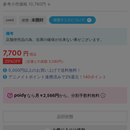
参考小売価格 10,780円 ↓
未開封
used
状態ランクについて
状態 :
備考
店舗併売品の為、在庫の確保が出来ない事がございます。
7,700
円
税込
29%OFF
（定価との差額 3,080円）
5,000円以上のお買い上げで送料無料！
アニメイトポイント連携済みで2%還元！
140ポイント
なら
月々2,566円
から。分割手数料無料
品切状態
お気に入りに追加