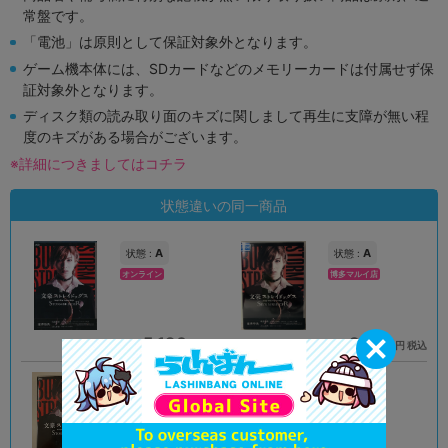
常盤です。
「電池」は原則として保証対象外となります。
ゲーム機本体には、SDカードなどのメモリーカードは付属せず保
証対象外となります。
ディスク類の読み取り面のキズに関しまして再生に支障が無い程
度のキズがある場合がございます。
※詳細につきましてはコチラ
状態違いの同一商品
A
A
状態 :
状態 :
オンライン
博多マルイ店
5,190
8,019
円 税込
円 税込
品切状態
在庫あり
A
A
状態 :
状態 :
小倉店
浜松店