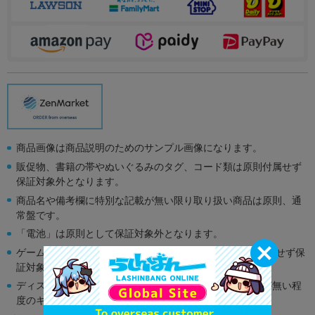
商品画像は商品説明のためのサンプル画像になります。
販促物、書籍の帯やぬいぐるみのタグ、コード類は原則付属せず
保証対象外となります。
商品名や備考欄に特別な記載が無い限り取り扱い商品は原則、通
常盤です。
「電池」は原則として保証対象外となります。
ゲーム機本体には、SDカードなどのメモリーカードは付属せず保
証対象外となります。
ディスク類の読み取り面のキズに関しまして再生に支障が無い程
度のキズがある場合がございます。