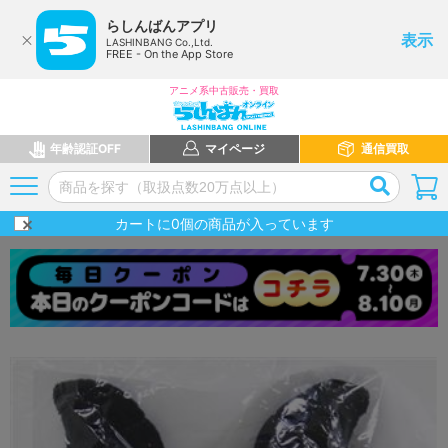
らしんばんアプリ
表示
LASHINBANG Co.,Ltd.
FREE - On the App Store
アニメ系中古販売・買取
年齢認証OFF
マイページ
通信買取
カートに
0
個の商品が入っています