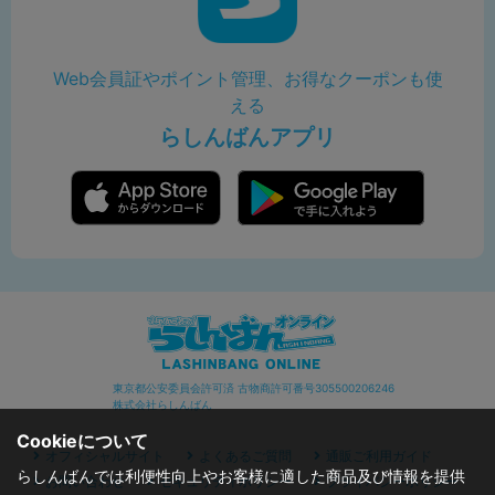
Web会員証やポイント管理、お得なクーポンも使
える
らしんばんアプリ
東京都公安委員会許可済 古物商許可番号305500206246
株式会社らしんばん
Cookieについて
オフィシャルサイト
よくあるご質問
通販ご利用ガイド
らしんばんでは利便性向上やお客様に適した商品及び情報を提供
お問い合わせ
セキュリティポリシー
プライバシーポリシー