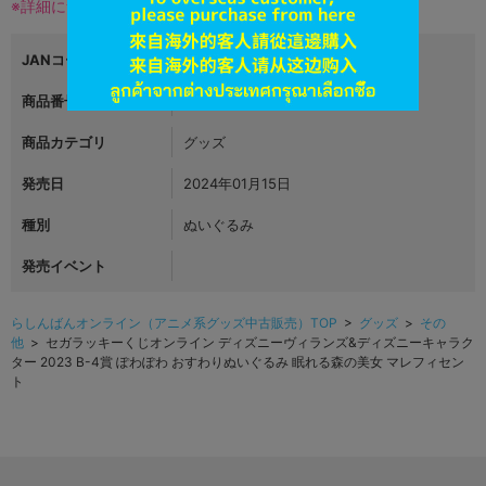
※詳細につきましてはコチラ
JANコード
4580779543091
商品番号
L05579486
商品カテゴリ
グッズ
発売日
2024年01月15日
種別
ぬいぐるみ
発売イベント
らしんばんオンライン（アニメ系グッズ中古販売）TOP
>
グッズ
>
その
他
> セガラッキーくじオンライン ディズニーヴィランズ&ディズニーキャラク
ター 2023 B-4賞 ぽわぽわ おすわりぬいぐるみ 眠れる森の美女 マレフィセン
ト