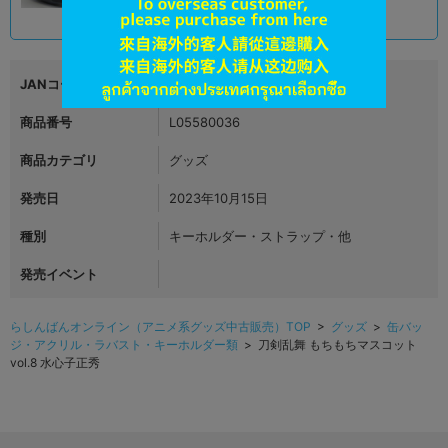
1,290
円 税込
在庫あり
JANコード
4544815066715
商品番号
L05580036
商品カテゴリ
グッズ
発売日
2023年10月15日
種別
キーホルダー・ストラップ・他
発売イベント
らしんばんオンライン（アニメ系グッズ中古販売）TOP
>
グッズ
>
缶バッ
ジ・アクリル・ラバスト・キーホルダー類
> 刀剣乱舞 もちもちマスコット
vol.8 水心子正秀