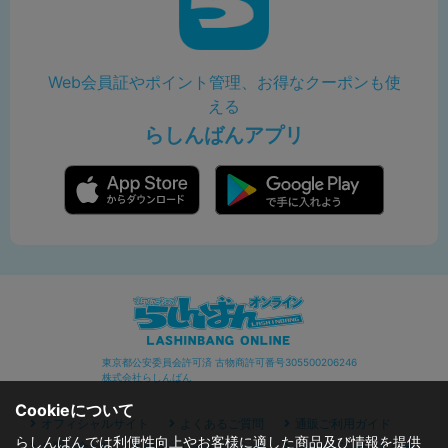
Web会員証やポイント管理、お得なクーポンも使
える
らしんばんアプリ
東京都公安委員会許可済 古物商許可番号305500206246
株式会社らしんばん
Cookieについて
オフィシャルサイト
よくあるご質問
通販ご利用ガイド
らしんばんでは利便性向上やお客様に適した商品及び情報を提供
お問い合わせ
セキュリティポリシー
プライバシーポリシー