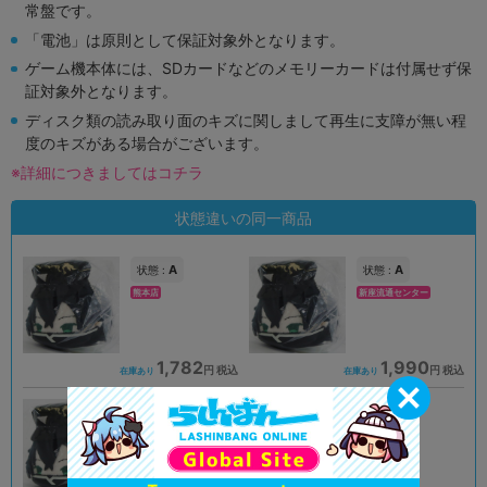
常盤です。
「電池」は原則として保証対象外となります。
ゲーム機本体には、SDカードなどのメモリーカードは付属せず保
証対象外となります。
ディスク類の読み取り面のキズに関しまして再生に支障が無い程
度のキズがある場合がございます。
※詳細につきましてはコチラ
状態違いの同一商品
A
A
状態 :
状態 :
熊本店
新座流通センター
1,782
1,990
円 税込
円 税込
在庫あり
在庫あり
A
状態 :
大阪日本橋店