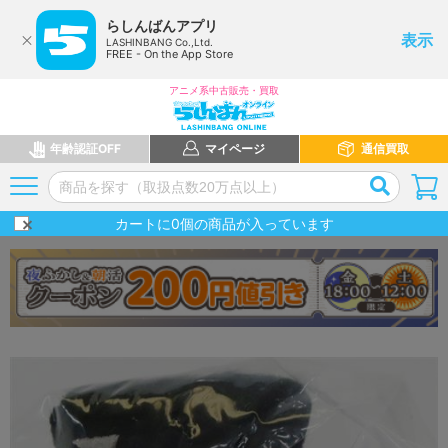
らしんばんアプリ
表示
LASHINBANG Co.,Ltd.
FREE - On the App Store
アニメ系中古販売・買取
年齢認証OFF
マイページ
通信買取
カートに
0
個の商品が入っています