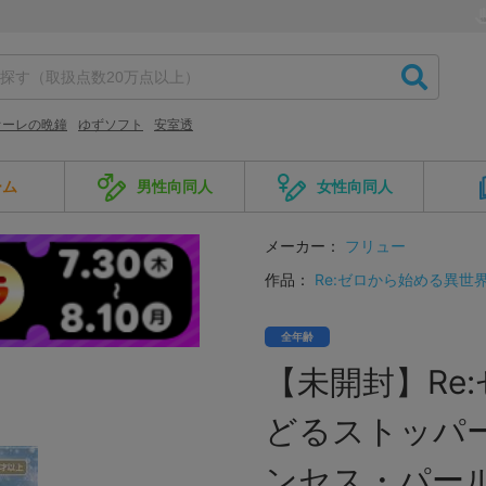
オーレの晩鐘
ゆずソフト
安室透
ーム
男性向同人
女性向同人
メーカー：
フリュー
作品：
Re:ゼロから始める異世
全年齢
【未開封】Re
どるストッパー
ンセス・パールv