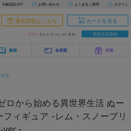
年齢認証OFF
お問い合わせ
よくあるご質問
ログイン
通信買取はこちら
カートを見る
新規会員登録
ゲスト
さん いらっしゃいませ。
書籍
金券類
衣装
界生活
:ゼロから始める異世界生活 ぬー
フィギュア -レム・スノープリ
er.-