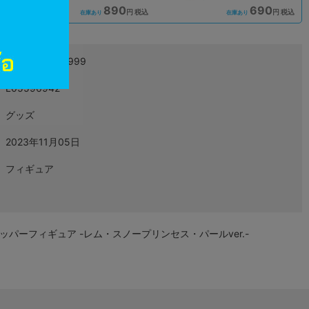
890
690
込
円 税込
円 税込
在庫あり
在庫あり
4999999999999
L05596942
グッズ
2023年11月05日
フィギュア
ッパーフィギュア -レム・スノープリンセス・パールver.-