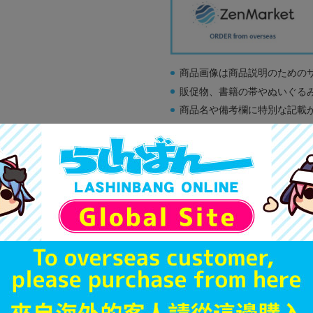
商品画像は商品説明のための
販促物、書籍の帯やぬいぐる
商品名や備考欄に特別な記載
「電池」は原則として保証対
ゲーム機本体には、SDカー
ディスク類の読み取り面のキ
す。
※詳細につきましてはコチラ
A
状態 :
オンライン