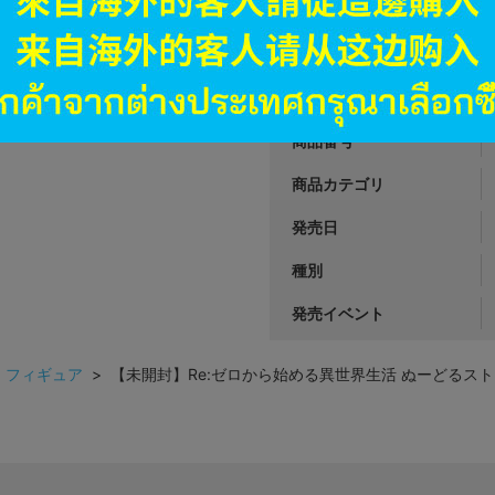
999
円 税
在庫あり
JANコード
商品番号
商品カテゴリ
発売日
種別
発売イベント
>
フィギュア
> 【未開封】Re:ゼロから始める異世界生活 ぬーどるスト