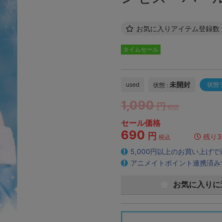
お気に入りアイテム登録数
タイムセール
未開封
used
状態
状態 :
1,090
円
税込
セール価格
690
円
残り3
税込
5,000円以上のお買い上げ
アニメイトポイント連携済み
お気に入りに