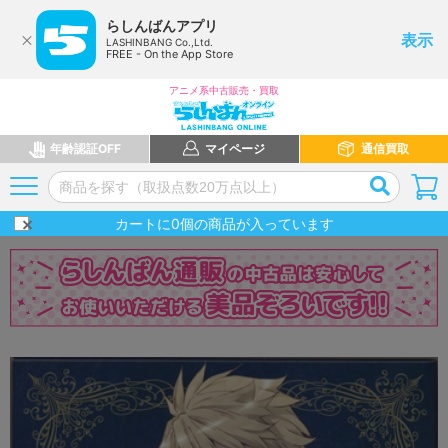
らしんばんアプリ
表示
LASHINBANG Co.,Ltd.
FREE - On the App Store
アニメ系中古販売・買取
年齢認証OFF
マイページ
通信買取
カートに
0
個の商品が入っています