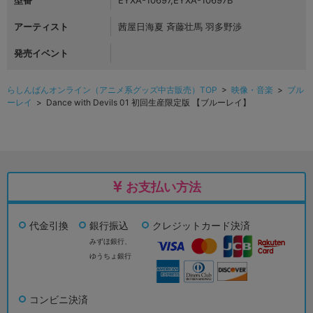
型番
EYXA-10697,EYXA-10697B
アーティスト
茜屋日海夏 斉藤壮馬 羽多野渉
発売イベント
らしんばんオンライン（アニメ系グッズ中古販売）TOP
>
映像・音楽
>
ブル
ーレイ
> Dance with Devils 01 初回生産限定版 【ブルーレイ】
お支払い方法
代金引換
銀行振込
クレジットカード決済
みずほ銀行、
ゆうちょ銀行
コンビニ決済