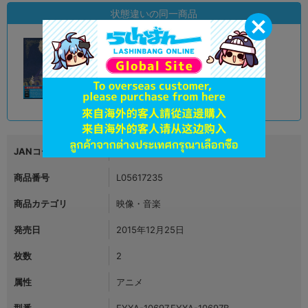
状態違いの同一商品
A
状態 :
オンライン
590
円 税込
品切状態
JANコード
4562475256970
商品番号
L05617235
商品カテゴリ
映像・音楽
発売日
2015年12月25日
枚数
2
属性
アニメ