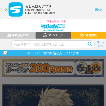
らしんばんアプリ
表示
LASHINBANG Co.,Ltd.
FREE - On the App Store
アニメ系中古販売・買取
年齢認証OFF
マイページ
通信買取
カートに
0
個の商品が入っています