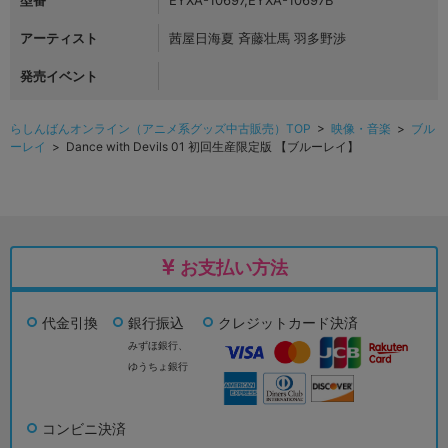
型番
EYXA-10697,EYXA-10697B
アーティスト
茜屋日海夏 斉藤壮馬 羽多野渉
発売イベント
らしんばんオンライン（アニメ系グッズ中古販売）TOP
>
映像・音楽
>
ブル
ーレイ
> Dance with Devils 01 初回生産限定版 【ブルーレイ】
お支払い方法
代金引換
銀行振込
クレジットカード決済
みずほ銀行、
ゆうちょ銀行
コンビニ決済