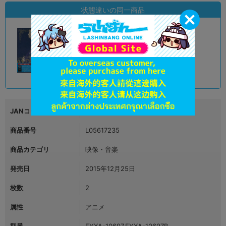
状態違いの同一商品
A
状態 :
オンライン
590
円 税込
品切状態
JANコード
4562475256970
商品番号
L05617235
商品カテゴリ
映像・音楽
発売日
2015年12月25日
枚数
2
属性
アニメ