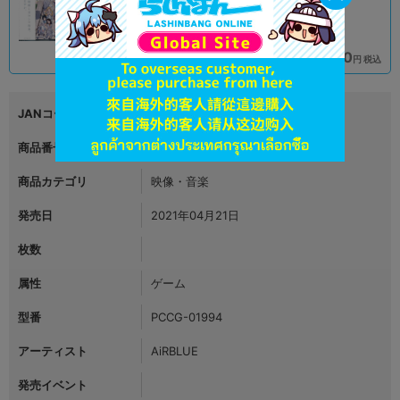
2,690
2,970
円 税込
円 税込
品切状態
在庫あり
JANコード
4988013893672
商品番号
L05618736
商品カテゴリ
映像・音楽
発売日
2021年04月21日
枚数
属性
ゲーム
型番
PCCG-01994
アーティスト
AiRBLUE
発売イベント