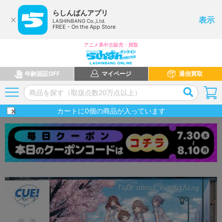
らしんばんアプリ
表示
LASHINBANG Co.,Ltd.
FREE - On the App Store
アニメ系中古販売・買取
年齢認証OFF
マイページ
通信買取
カートに
0
個の商品が入っています