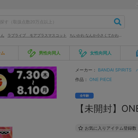
りん
ラブライブ モアプラスマスコット
ちいかわ なんか小さくてかわいいやつ
ーム
男性向同人
女性向同人
メーカー：
BANDAI SPIRITS
作品：
ONE PIECE
全年齢
【未開封】ONE P
お気に入りアイテム登録数