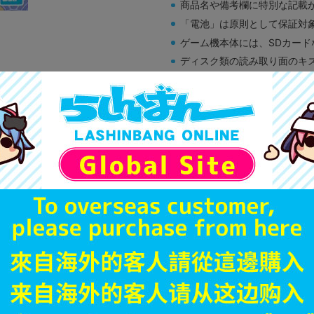
商品名や備考欄に特別な記載
「電池」は原則として保証対
ゲーム機本体には、SDカー
ディスク類の読み取り面のキ
す。
※詳細につきましてはコチラ
A
状態 :
オンライン
790
円 税
品切状態
JANコード
商品番号