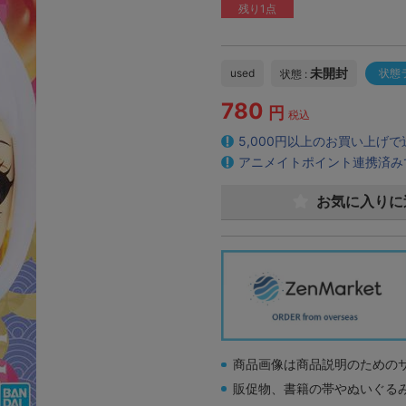
残り1点
未開封
used
状態
状態 :
780
円
税込
5,000円以上のお買い上げ
アニメイトポイント連携済み
お気に入りに
商品画像は商品説明のための
販促物、書籍の帯やぬいぐる