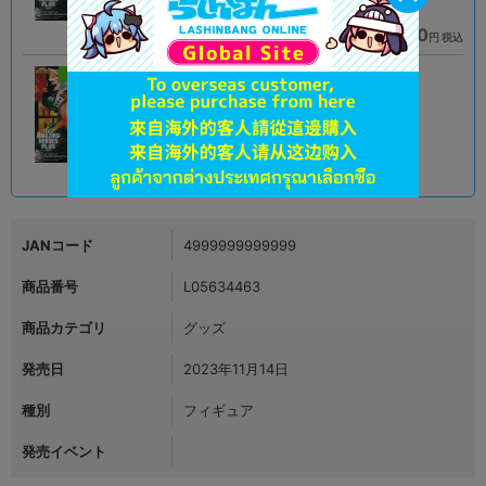
1,969
2,290
円 税込
円 税込
品切状態
在庫あり
新入荷
未開封
状態 :
熊本店
2,290
円 税込
在庫あり
JANコード
4999999999999
商品番号
L05634463
商品カテゴリ
グッズ
発売日
2023年11月14日
種別
フィギュア
発売イベント