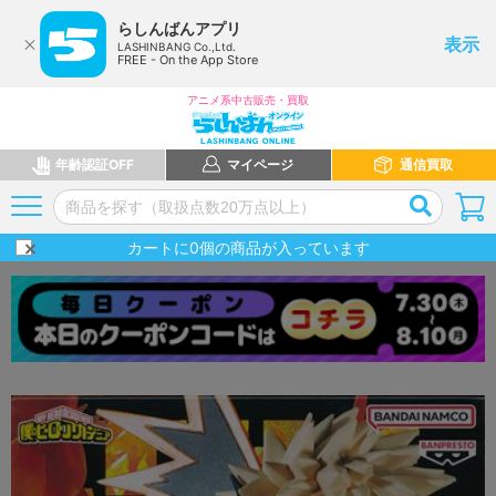
らしんばんアプリ
表示
LASHINBANG Co.,Ltd.
FREE - On the App Store
アニメ系中古販売・買取
年齢認証OFF
マイページ
通信買取
カートに
0
個の商品が入っています