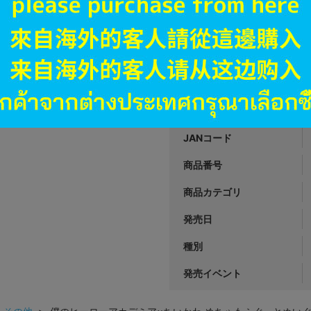
A
状態 :
所沢店
1,290
円 税
在庫あり
JANコード
商品番号
商品カテゴリ
発売日
種別
発売イベント