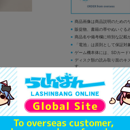
商品画像は商品説明のための
販促物、書籍の帯やぬいぐる
商品名や備考欄に特別な記載
「電池」は原則として保証対
ゲーム機本体には、SDカー
ディスク類の読み取り面のキ
す。
※詳細につきましてはコチラ
A
状態 :
オンライン
1,190
円 税
品切状態