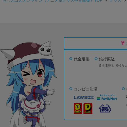
らしんばんオンライン（アニメ系グッズ中古販売）TOP
>
グッズ
代金引換
銀行振込
みずほ銀行、
ゆうち
コンビニ決済