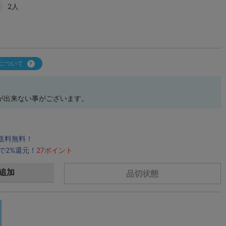
2人
について
が出来ない事がございます。
で送料無料！
で2%還元！
27ポイント
追加
品切状態