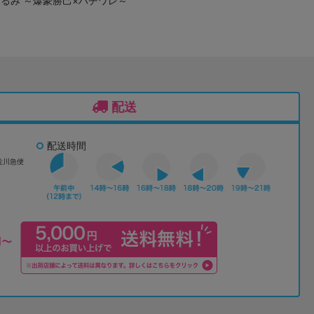
るみ ～爆豪勝己×ハチワレ～
配送
配送時間
佐川急便