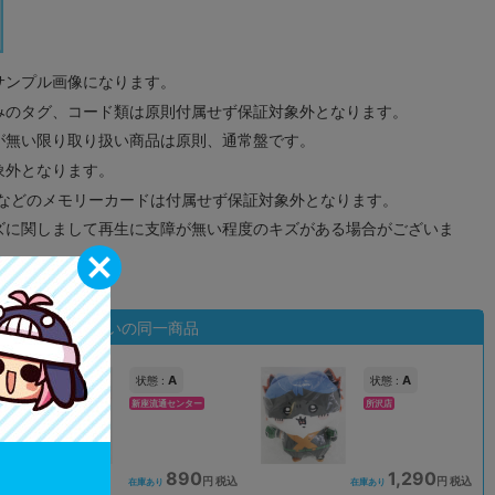
サンプル画像になります。
みのタグ、コード類は原則付属せず保証対象外となります。
が無い限り取り扱い商品は原則、通常盤です。
象外となります。
ドなどのメモリーカードは付属せず保証対象外となります。
ズに関しまして再生に支障が無い程度のキズがある場合がございま
状態違いの同一商品
A
A
状態 :
状態 :
新座流通センター
所沢店
890
1,290
込
円 税込
円 税込
在庫あり
在庫あり