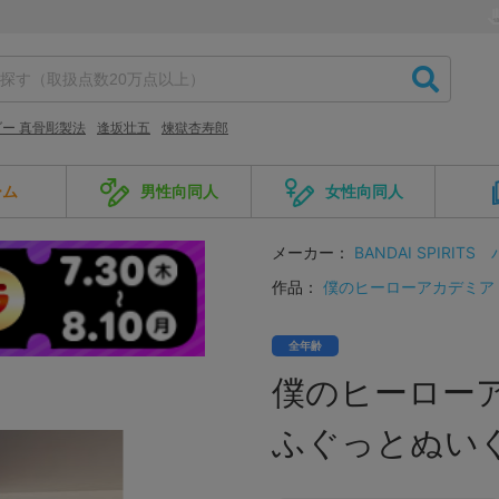
ー 真骨彫製法
逢坂壮五
煉獄杏寿郎
ーム
男性向同人
女性向同人
メーカー：
BANDAI SPIRITS
作品：
僕のヒーローアカデミア
全年齢
僕のヒーロー
ふぐっとぬいぐ