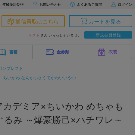
年齢認証OFF
お問い合わせ
よくあるご質問
ログイン
通信買取はこちら
カートを見る
新規会員登録
ゲスト
さん いらっしゃいませ。
書籍
金券類
衣装
バンプレスト
ちいかわ なんか小さくてかわいいやつ
アカデミア×ちいかわ めちゃも
るみ ～爆豪勝己×ハチワレ～