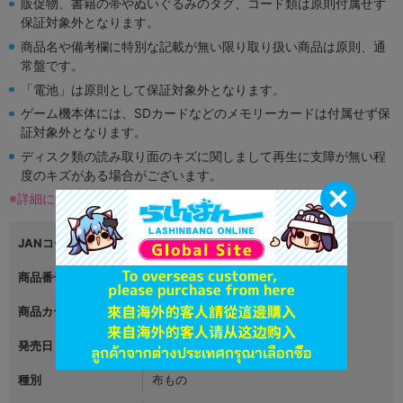
販促物、書籍の帯やぬいぐるみのタグ、コード類は原則付属せず
保証対象外となります。
商品名や備考欄に特別な記載が無い限り取り扱い商品は原則、通
常盤です。
「電池」は原則として保証対象外となります。
ゲーム機本体には、SDカードなどのメモリーカードは付属せず保
証対象外となります。
ディスク類の読み取り面のキズに関しまして再生に支障が無い程
度のキズがある場合がございます。
※詳細につきましてはコチラ
JANコード
4999999999999
商品番号
L05664200
商品カテゴリ
グッズ
発売日
2024年01月26日
種別
布もの