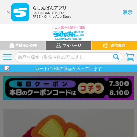
らしんばんアプリ
表示
LASHINBANG Co.,Ltd.
FREE - On the App Store
アニメ系中古販売・買取
年齢認証OFF
マイページ
通信買取
カートに
0
個の商品が入っています