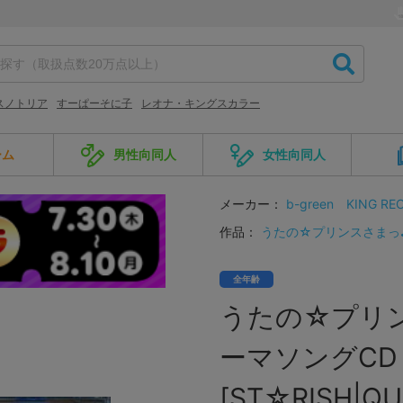
スノトリア
すーぱーそに子
レオナ・キングスカラー
ーム
男性向同人
女性向同人
メーカー：
b-green
KING RE
作品：
うたの☆プリンスさまっ
全年齢
うたの☆プリンス
ーマソングCD PR
[ST☆RISH|QU