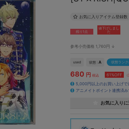
お気に入りアイテム登録数
値下げしまし
残り1点
た
参考小売価格 1,760円 ↓
A
used
状態ランク
状態 :
680
円
61%OFF
（
税込
5,000円以上のお買い上げ
アニメイトポイント連携済み
お気に入りに