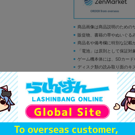
商品画像は商品説明のための
販促物、書籍の帯やぬいぐる
商品名や備考欄に特別な記載
「電池」は原則として保証対
ゲーム機本体には、SDカー
ディスク類の読み取り面のキ
す。
※詳細につきましてはコチラ
未開封
状態 :
オンライン