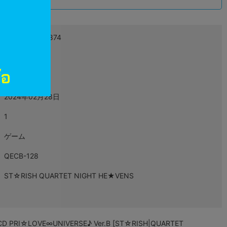
込
4988003627874
L05668823
映像・音楽
2024年02月28日
1
ゲーム
QECB-128
ST☆RISH QUARTET NIGHT HE★VENS
☆LOVE∞UNIVERSE♪ Ver.B [ST☆RISH|QUARTET