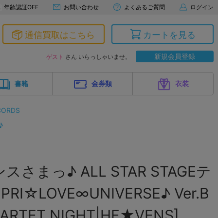
年齢認証OFF
お問い合わせ
よくあるご質問
ログイン
通信買取はこちら
カートを見る
新規会員登録
ゲスト
さん いらっしゃいませ。
書籍
金券類
衣装
CORDS
♪
さまっ♪ ALL STAR STAGEテ
I☆LOVE∞UNIVERSE♪ Ver.B
ARTET NIGHT|HE★VENS]