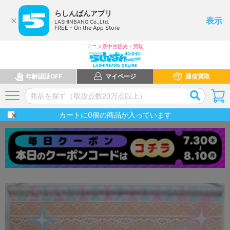
らしんばんアプリ
表示
LASHINBANG Co.,Ltd.
FREE - On the App Store
アニメ系中古販売・買取
年齢認証OFF
マイページ
通信買取
カートに
0
個の商品が入っています