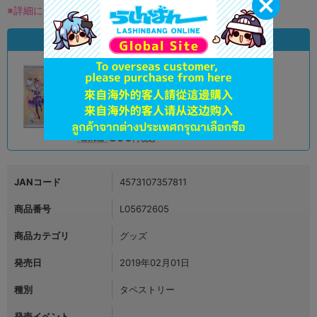
※詳細につきましてはコチラ
状態違いの同一商品
A
状態 :
オンライン
890
円 税込
品切状態
JANコード
4573107357811
商品番号
L05672605
商品カテゴリ
グッズ
発売日
2019年02月01日
種別
タペストリー
発売イベント