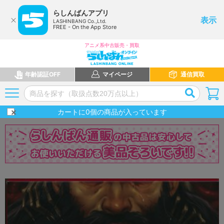
らしんばんアプリ
表示
LASHINBANG Co.,Ltd.
FREE - On the App Store
アニメ系中古販売・買取
年齢認証OFF
マイページ
通信買取
カートに
0
個の商品が入っています