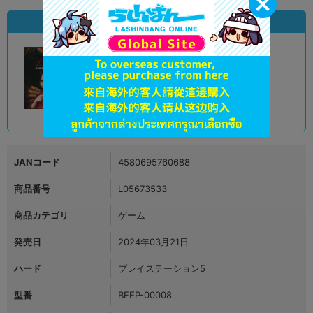
状態違いの同一商品
A
状態 :
岡山店
4,510
円 税込
在庫あり
JANコード
4580695760688
商品番号
L05673533
商品カテゴリ
ゲーム
発売日
2024年03月21日
ハード
プレイステーション5
型番
BEEP-00008