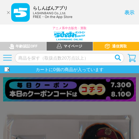
らしんばんアプリ
表示
LASHINBANG Co.,Ltd.
FREE - On the App Store
アニメ系中古販売・買取
年齢認証OFF
マイページ
通信買取
カートに
0
個の商品が入っています