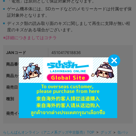
「電池」は原則として保証対象外となります。
ゲーム機本体には、SDカードなどのメモリーカードは付属せず保
証対象外となります。
ディスク類の読み取り面のキズに関しまして再生に支障が無い程
度のキズがある場合がございます。
※詳細につきましてはコチラ
JANコード
4510417618836
商品番号
L05675140
商品カテゴリ
グッズ
発売日
2024年01月08日
種別
アクリルフィギュア
うたの☆プリンスさまっ♪ Dramatic
発売イベント
Masterpiece Show 企画展
らしんばんオンライン（アニメ系グッズ中古販売）TOP
>
グッズ
>
缶バッ