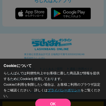
らしんばんアプリ
東京都公安委員会許可済 古物商許可番号305500206246
株式会社らしんばん
Cookieについて
オフィシャルサイト
よくあるご質問
通販ご利用ガイド
らしんばんでは利便性向上やお客様に適した商品及び情報を提供
お問い合わせ
セキュリティポリシー
プライバシーポリシー
するためにCookieを使用しております。
特定商取引に関する表記
利用規約
Cookieの利用を制限したい場合は、お客様ご利用のブラウザ設定
をご確認ください。 詳しくは
プライバシーポリシー
をご覧くださ
©2019 - 2026 Lashinbang Co.,Ltd.
い。
OK
カートに入れる