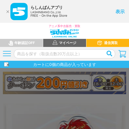
らしんばんアプリ
表示
LASHINBANG Co.,Ltd.
FREE - On the App Store
アニメ系中古販売・買取
年齢認証OFF
マイページ
通信買取
カートに
0
個の商品が入っています