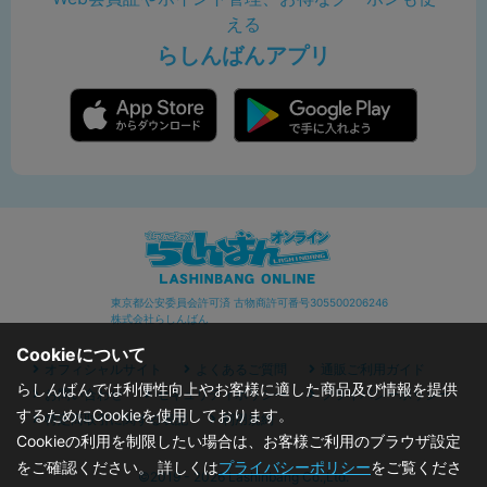
える
らしんばんアプリ
東京都公安委員会許可済 古物商許可番号305500206246
株式会社らしんばん
Cookieについて
オフィシャルサイト
よくあるご質問
通販ご利用ガイド
らしんばんでは利便性向上やお客様に適した商品及び情報を提供
お問い合わせ
セキュリティポリシー
プライバシーポリシー
するためにCookieを使用しております。
特定商取引に関する表記
利用規約
Cookieの利用を制限したい場合は、お客様ご利用のブラウザ設定
をご確認ください。 詳しくは
プライバシーポリシー
をご覧くださ
©2019 - 2026 Lashinbang Co.,Ltd.