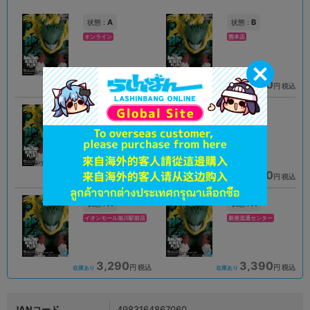
A
B
状態 :
状態 :
オンライン
熊本店
2,890
3,390
円 税込
円 税込
在庫あり
在庫あり
B
A
状態 :
状態 :
新座流通センター
千葉店
2,990
2,790
円 税込
円 税込
在庫あり
在庫あり
A
A
状態 :
状態 :
イオンモール旭川駅前店
新座流通センター
3,290
3,390
円 税込
円 税込
在庫あり
在庫あり
JANコード
4983164867060