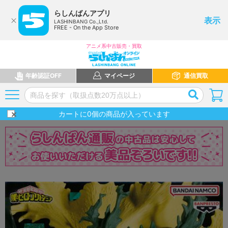
らしんばんアプリ
表示
LASHINBANG Co.,Ltd.
FREE - On the App Store
アニメ系中古販売・買取
年齢認証OFF
マイページ
通信買取
カートに
0
個の商品が入っています