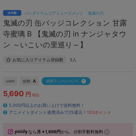
バンダイナムコアミューズメント
鬼滅の刃
全年齢
鬼滅の刃 缶バッジコレクション 甘露
寺蜜璃 B 【鬼滅の刃 in ナンジャタウ
ン ～いこいの里巡り～】
お気に入りアイテム登録数
3人
A
used
状態ランクについて
状態 :
5,690
円
税込
5,000円以上のお買い上げで送料無料！
アニメイトポイント連携済みで2%還元！
103ポイント
なら
月々1,896円
から。分割手数料無料