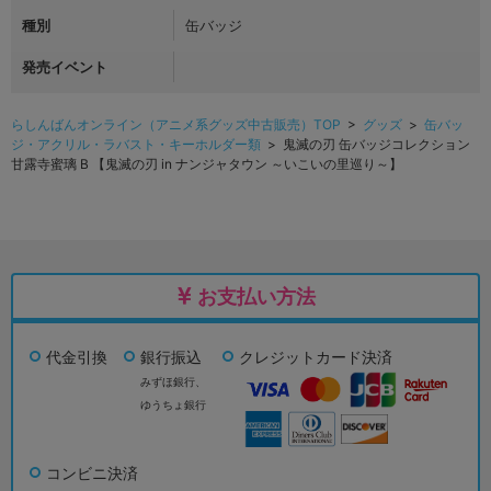
種別
缶バッジ
発売イベント
らしんばんオンライン（アニメ系グッズ中古販売）TOP
>
グッズ
>
缶バッ
ジ・アクリル・ラバスト・キーホルダー類
> 鬼滅の刃 缶バッジコレクション
甘露寺蜜璃 B 【鬼滅の刃 in ナンジャタウン ～いこいの里巡り～】
お支払い方法
代金引換
銀行振込
クレジットカード決済
みずほ銀行、
ゆうちょ銀行
コンビニ決済