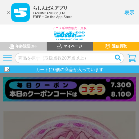
らしんばんアプリ
表示
LASHINBANG Co.,Ltd.
FREE - On the App Store
アニメ系中古販売・買取
年齢認証OFF
マイページ
通信買取
カートに
0
個の商品が入っています