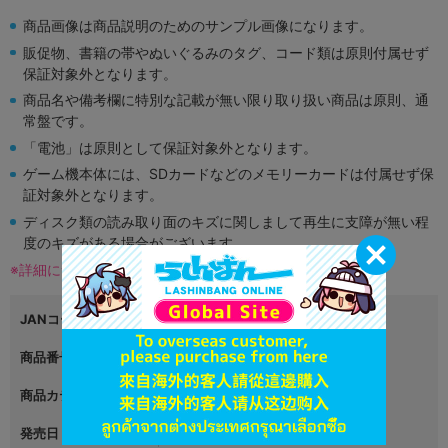
商品画像は商品説明のためのサンプル画像になります。
販促物、書籍の帯やぬいぐるみのタグ、コード類は原則付属せず
保証対象外となります。
商品名や備考欄に特別な記載が無い限り取り扱い商品は原則、通
常盤です。
「電池」は原則として保証対象外となります。
ゲーム機本体には、SDカードなどのメモリーカードは付属せず保
証対象外となります。
ディスク類の読み取り面のキズに関しまして再生に支障が無い程
度のキズがある場合がございます。
※詳細につきましてはコチラ
JANコード
4999999999999
商品番号
L05722699
商品カテゴリ
グッズ
発売日
2023年08月08日