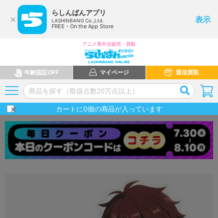
らしんばんアプリ
表示
LASHINBANG Co.,Ltd.
FREE - On the App Store
アニメ系中古販売・買取
年齢認証OFF
マイページ
通信買取
カートに
0
個の商品が入っています