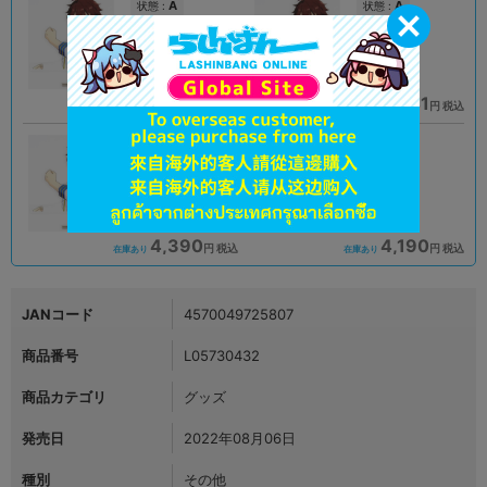
A
A
状態 :
状態 :
オンライン
浜松店
3,190
4,041
円 税込
円 税込
品切状態
在庫あり
B
A
状態 :
状態 :
名古屋店本館
名古屋店本館
4,390
4,190
円 税込
円 税込
在庫あり
在庫あり
JANコード
4570049725807
商品番号
L05730432
商品カテゴリ
グッズ
発売日
2022年08月06日
種別
その他