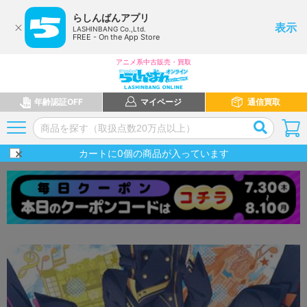
らしんばんアプリ
表示
LASHINBANG Co.,Ltd.
FREE - On the App Store
アニメ系中古販売・買取
年齢認証OFF
マイページ
通信買取
カートに
0
個の商品が入っています