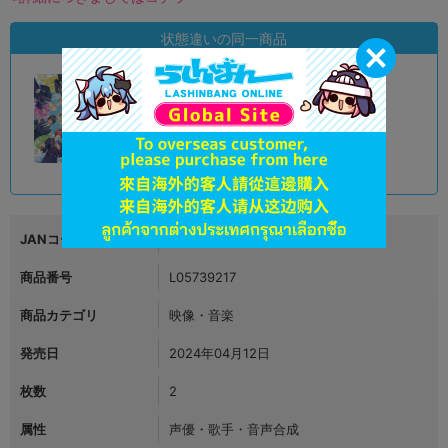
状態違いの同一商品
A
状態 :
新座流通センター
680
円 税込
在庫あり
JANコード
4549743984988
商品番号
L05739217
商品カテゴリ
映像・音楽
発売日
2024年04月12日
枚数
2
属性
声優・歌手・音声合成