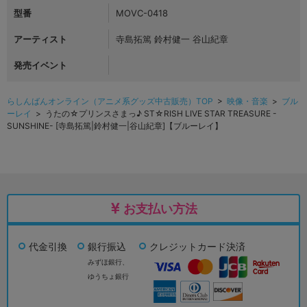
型番
MOVC-0418
アーティスト
寺島拓篤 鈴村健一 谷山紀章
発売イベント
らしんばんオンライン（アニメ系グッズ中古販売）TOP
>
映像・音楽
>
ブル
ーレイ
> うたの☆プリンスさまっ♪ ST☆RISH LIVE STAR TREASURE -
SUNSHINE- [寺島拓篤|鈴村健一|谷山紀章]【ブルーレイ】
お支払い方法
代金引換
銀行振込
クレジットカード決済
みずほ銀行、
ゆうちょ銀行