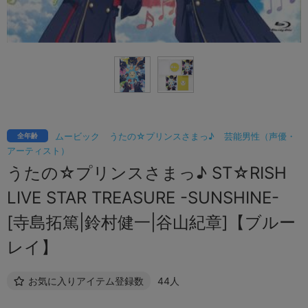
ムービック
うたの☆プリンスさまっ♪
芸能男性（声優・
全年齢
アーティスト）
うたの☆プリンスさまっ♪ ST☆RISH
LIVE STAR TREASURE -SUNSHINE-
[寺島拓篤|鈴村健一|谷山紀章]【ブルー
レイ】
お気に入りアイテム登録数
44人