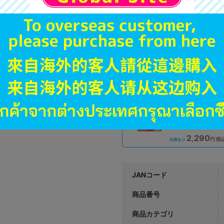
A
状態 :
中野店
1,791
円 税
在庫あり
未開封
状態 :
イオンモール新利府店
2,290
円 税
在庫あり
JANコード
商品番号
商品カテゴリ