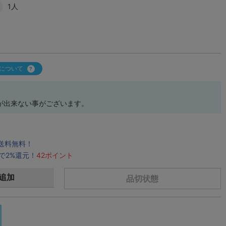
1人
について
が出来ない事がございます。
で送料無料！
で2%還元！
42ポイント
追加
品切状態