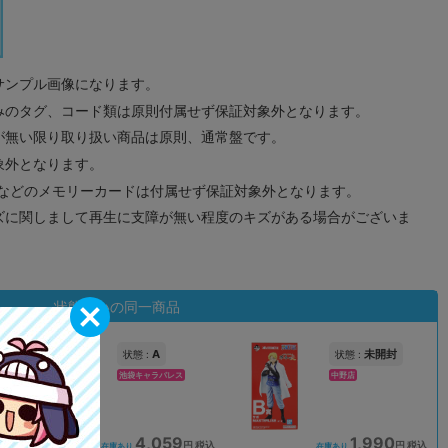
サンプル画像になります。
みのタグ、コード類は原則付属せず保証対象外となります。
が無い限り取り扱い商品は原則、通常盤です。
象外となります。
ドなどのメモリーカードは付属せず保証対象外となります。
ズに関しまして再生に支障が無い程度のキズがある場合がございま
状態違いの同一商品
A
未開封
状態 :
状態 :
池袋キャラパレス
中野店
4,059
1,990
込
円 税込
円 税込
在庫あり
在庫あり