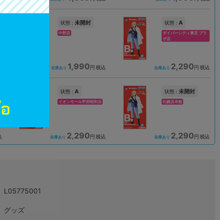
未開封
A
状態 :
状態 :
中野店
ダイバーシティ東京 プラ
ザ店
1,990
2,290
込
円 税込
円 税込
在庫あり
在庫あり
A
未開封
状態 :
状態 :
イオンモール甲府昭和店
札幌店本館
2,290
2,290
込
円 税込
円 税込
在庫あり
在庫あり
L05775001
グッズ