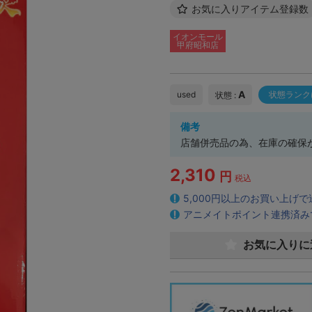
お気に入りアイテム登録数
イオンモール
甲府昭和店
A
used
状態ランク
状態 :
備考
店舗併売品の為、在庫の確保
2,310
円
税込
5,000円以上のお買い上げ
アニメイトポイント連携済み
お気に入りに