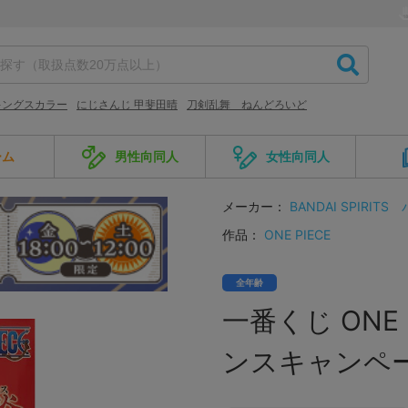
キングスカラー
にじさんじ 甲斐田晴
刀剣乱舞 ねんどろいど
ーム
男性向同人
女性向同人
メーカー：
BANDAI SPIRITS
作品：
ONE PIECE
全年齢
一番くじ ONE
ンスキャンペーン)