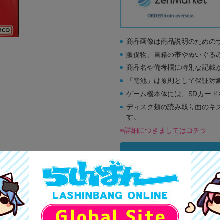
商品画像は商品説明のための
販促物、書籍の帯やぬいぐる
商品名や備考欄に特別な記載
「電池」は原則として保証対
ゲーム機本体には、SDカー
ディスク類の読み取り面のキ
す。
※詳細につきましてはコチラ
A
状態 :
オンライン
2,290
円 税
品切状態