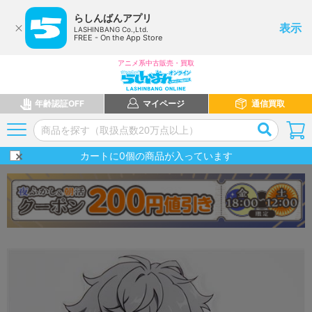
らしんばんアプリ
表示
LASHINBANG Co.,Ltd.
FREE - On the App Store
アニメ系中古販売・買取
年齢認証OFF
マイページ
通信買取
カートに
0
個の商品が入っています