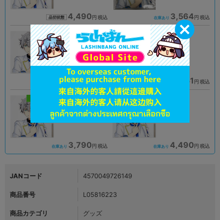
4,490
3,564
円 税込
円 税込
品切状態
在庫あり
A
A
状態 :
状態 :
柏モディ店
姫路店
4,554
3,051
円 税込
円 税込
在庫あり
在庫あり
新入荷
B
A
状態 :
状態 :
オンライン
秋葉原店新館
3,790
4,490
円 税込
円 税込
在庫あり
在庫あり
JANコード
4570049726149
商品番号
L05816223
商品カテゴリ
グッズ