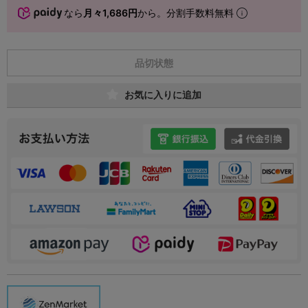
なら
月々1,686円
から。分割手数料無料
品切状態
お気に入りに追加