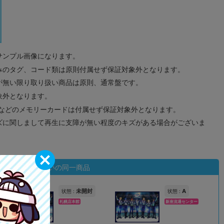
サンプル画像になります。
みのタグ、コード類は原則付属せず保証対象外となります。
が無い限り取り扱い商品は原則、通常盤です。
象外となります。
ドなどのメモリーカードは付属せず保証対象外となります。
ズに関しまして再生に支障が無い程度のキズがある場合がございま
状態違いの同一商品
未開封
A
状態 :
状態 :
札幌店本館
新座流通センター