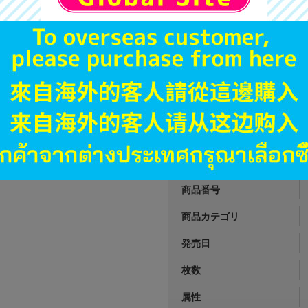
1,190
円 税
品切状態
A
状態 :
長野店
1,390
円 税
在庫あり
JANコード
商品番号
商品カテゴリ
発売日
枚数
属性