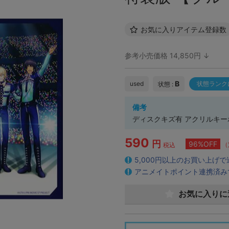
お気に入りアイテム登録数
参考小売価格 14,850円 ↓
B
used
状態ランク
状態 :
備考
ディスクキズ有 アクリルキ
590
円
96%OFF
（
税込
5,000円以上のお買い上げ
アニメイトポイント連携済み
お気に入りに