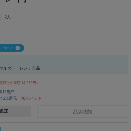
2人
について
ーホルダー「レン」欠品
定価との差額 14,260円）
で送料無料！
で2%還元！
10ポイント
追加
品切状態