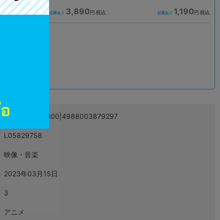
3,890
1,190
込
円 税込
円 税込
在庫あり
在庫あり
込
2900022240300|4988003879297
L05829758
映像・音楽
2023年03月15日
3
アニメ