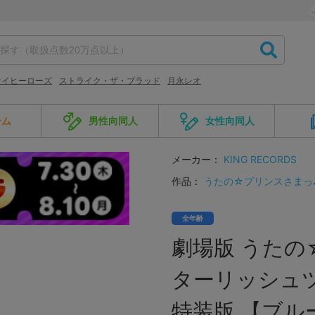
マイヒーローズ
ストライク・ザ・ブラッド
月永レオ
ーム
男性向同人
女性向同人
メーカー：
KING RECORDS
作品：
うたの☆プリンスさまっ
全年齢
劇場版 うたの
ターリッシュツ
特装版 【ブル