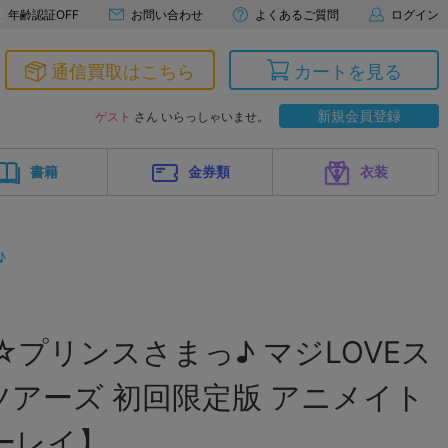
年齢認証OFF
お問い合わせ
よくあるご質問
ログイン
通信買取はこちら
カートを見る
新規会員登録
ゲスト
さん いらっしゃいませ。
書籍
金券類
衣装
♪
☆プリンスさまっ♪ マジLOVEス
アーズ 初回限定版 アニメイト
ーレイ】