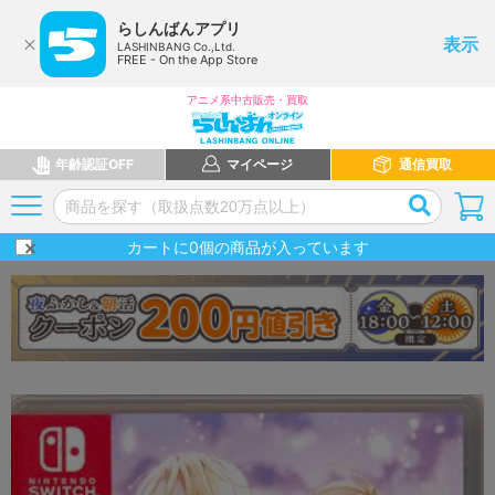
らしんばんアプリ
表示
LASHINBANG Co.,Ltd.
FREE - On the App Store
アニメ系中古販売・買取
年齢認証OFF
マイページ
通信買取
カートに
0
個の商品が入っています