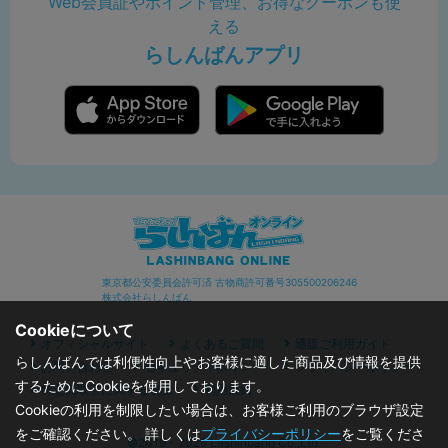
Web会員証やポイント管理、お得なクーポンも使
える
らしんばんアプリ
東京都公安委員会許可済 古物商許可番号305500206246
株式会社らしんばん
Cookieについて
オフィシャルサイト
よくあるご質問
通販ご利用ガイド
らしんばんでは利便性向上やお客様に適した商品及び情報を提供
お問い合わせ
セキュリティポリシー
プライバシーポリシー
するためにCookieを使用しております。
特定商取引に関する表記
利用規約
Cookieの利用を制限したい場合は、お客様ご利用のブラウザ設定
をご確認ください。 詳しくは
プライバシーポリシー
をご覧くださ
©2019 - 2026 Lashinbang Co.,Ltd.