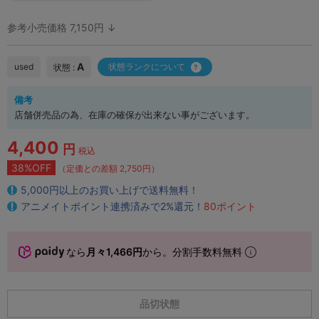
参考小売価格 7,150円 ↓
A
used
状態ランクについて
状態 :
備考
店舗併売品の為、在庫の確保が出来ない事がございます。
4,400
円
税込
38%OFF
（定価との差額 2,750円）
5,000円以上のお買い上げで送料無料！
アニメイトポイント連携済みで2%還元！
80ポイント
なら
月々1,466円
から。分割手数料無料
品切状態