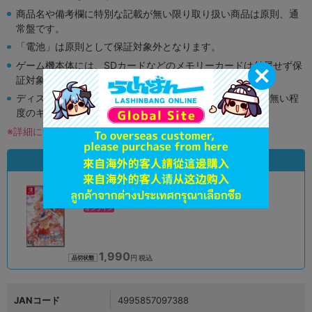
商品名や備考欄に特別な記載が無い限り取り扱い商品は原則、通
常盤です。
「電池」は原則として保証対象外となります。
ゲーム機本体には、SDカードなどのメモリーカードは付属せず保
証対象外となります。
ディスク類の読み取り面のキズに関しまして再生に支障が無い程
度のキズがある場合がございます。
※詳細につきましてはコチラ
状態違いの同一商品
A
状態 :
オンライン
1,990
円 税込
品切状態
JANコード
4995857097388