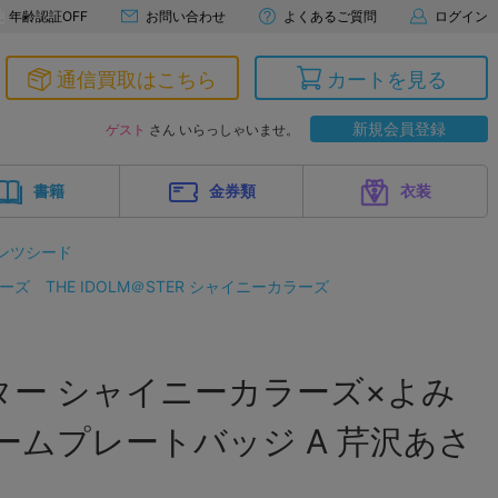
年齢認証OFF
お問い合わせ
よくあるご質問
ログイン
通信買取はこちら
カートを見る
新規会員登録
ゲスト
さん いらっしゃいませ。
書籍
金券類
衣装
ンツシード
リーズ
THE IDOLM＠STER シャイニーカラーズ
ター シャイニーカラーズ×よみ
ームプレートバッジ A 芹沢あさ