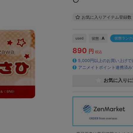
お気に入りアイテム登録数
A
used
状態ランク
状態 :
890
円
税込
5,000円以上のお買い上げ
アニメイトポイント連携済み
お気に入りに