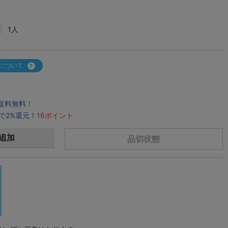
1人
について
で送料無料！
で2%還元！
16ポイント
追加
品切状態