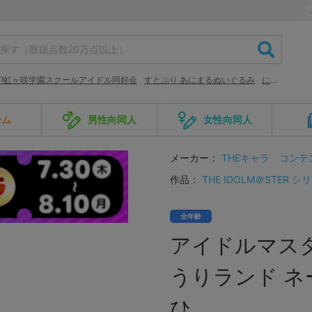
!虹ヶ咲学園スクールアイドル同好会
すとぷり あにまるぬいぐるみ
にとたん ハイキュー!!
ーム
男性向同人
女性向同人
メーカー：
THEキャラ
コンテ
作品：
THE IDOLM＠STER シ
全年齢
アイドルマス
うりランド ネ
ひ