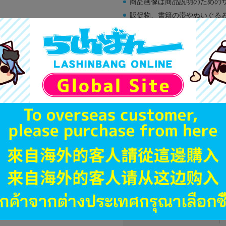
商品画像は商品説明のための
販促物、書籍の帯やぬいぐる
商品名や備考欄に特別な記載
「電池」は原則として保証対
ゲーム機本体には、SDカー
ディスク類の読み取り面のキ
す。
※詳細につきましてはコチラ
JANコード
商品番号
商品カテゴリ
発売日
種別
発売イベント