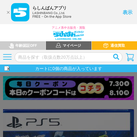
らしんばんアプリ
表示
LASHINBANG Co.,Ltd.
FREE - On the App Store
アニメ系中古販売・買取
年齢認証OFF
マイページ
通信買取
カートに
0
個の商品が入っています