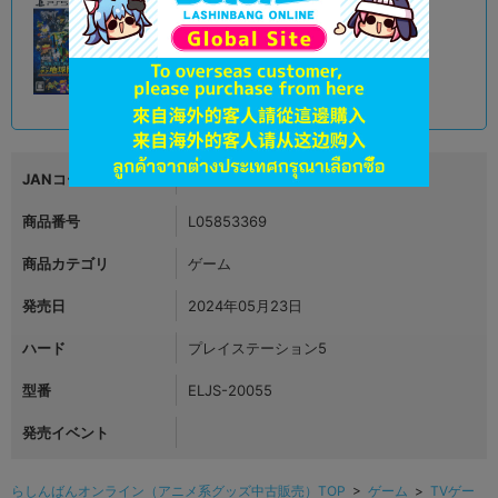
A
状態 :
スマーク伊勢崎店
1,390
円 税込
在庫あり
JANコード
4527823999244
商品番号
L05853369
商品カテゴリ
ゲーム
発売日
2024年05月23日
ハード
プレイステーション5
型番
ELJS-20055
発売イベント
らしんばんオンライン（アニメ系グッズ中古販売）TOP
>
ゲーム
>
TVゲー