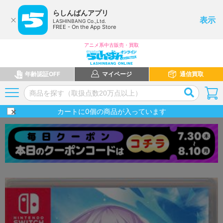
らしんばんアプリ
表示
LASHINBANG Co.,Ltd.
FREE - On the App Store
アニメ系中古販売・買取
年齢認証OFF
マイページ
通信買取
カートに
0
個の商品が入っています