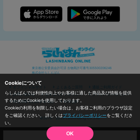
東京都公安委員会許可済 古物商許可番号305500206246
株式会社らしんばん
Cookieについて
オフィシャルサイト
よくあるご質問
通販ご利用ガイド
らしんばんでは利便性向上やお客様に適した商品及び情報を提供
お問い合わせ
セキュリティポリシー
プライバシーポリシー
するためにCookieを使用しております。
特定商取引に関する表記
利用規約
Cookieの利用を制限したい場合は、お客様ご利用のブラウザ設定
をご確認ください。 詳しくは
プライバシーポリシー
をご覧くださ
©2019 - 2026 Lashinbang Co.,Ltd.
い。
OK
品切状態