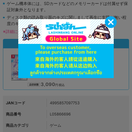
ゲーム機本体には、SDカードなどのメモリーカードは付属せず保
証対象外となります。
ディスク類の読み取り面のキズに関しまして再生に支障が無い程
度のキズがある場合がございます。
※詳細につきましてはコチラ
状態違いの同一商品
A
状態 :
オンライン
3,090
円 税込
品切状態
JANコード
4995857097753
商品番号
L05866696
商品カテゴリ
ゲーム