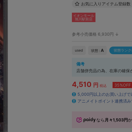
お気に入りアイテム登録数
イオンモール
旭川駅前店
参考小売価格 6,930円 ↓
A
used
状態ランク
状態 :
備考
店舗併売品の為、在庫の確保
4,510
円
35%OFF
税込
5,000円以上のお買い上げ
アニメイトポイント連携済み
なら
月々1,503円