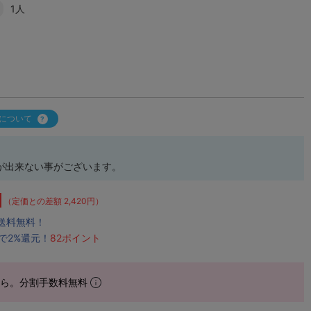
1人
について
が出来ない事がございます。
（定価との差額 2,420円）
で送料無料！
で2%還元！
82ポイント
から。分割手数料無料