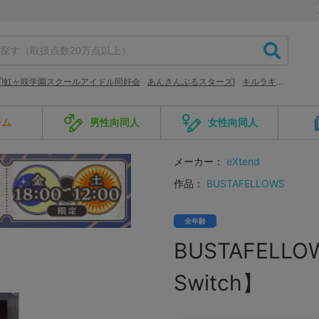
!虹ヶ咲学園スクールアイドル同好会
あんさんぶるスターズ!
キルラキル KILL la KILL
ーム
男性向同人
女性向同人
メーカー：
eXtend
作品：
BUSTAFELLOWS
全年齢
BUSTAFELLO
Switch】