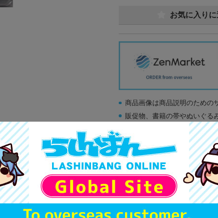
お気に入りに
商品画像は商品説明のための
販促物、書籍の帯やぬいぐる
商品名や備考欄に特別な記載
「電池」は原則として保証対
ゲーム機本体には、SDカー
ディスク類の読み取り面のキ
す。
※詳細につきましてはコチラ