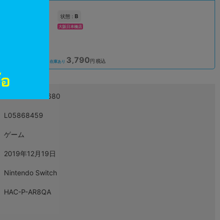
B
状態 :
大阪日本橋店
3,790
込
円 税込
在庫あり
4582494260680
L05868459
ゲーム
2019年12月19日
Nintendo Switch
HAC-P-AR8QA