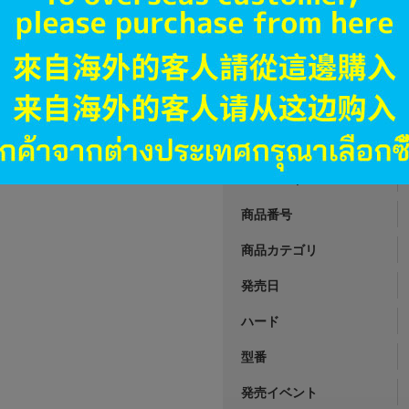
A
状態 :
オンライン
4,490
円 税
品切状態
JANコード
商品番号
商品カテゴリ
発売日
ハード
型番
発売イベント