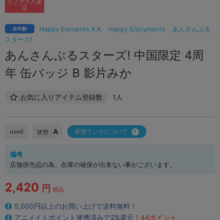
リノアス八尾
店
Happy Elements K.K
Happy Enjoyments
あんさんぶる
全年齢
スターズ!
あんさんぶるスターズ! 中国限定 4周
年 缶バッジ B 影片みか
お気に入りアイテム登録数
1人
A
used
状態ランクについて
状態 :
備考
店舗併売品の為、在庫の確保が出来ない事がございます。
2,420
円
税込
5,000円以上のお買い上げで送料無料！
アニメイトポイント連携済みで2%還元！
44ポイント