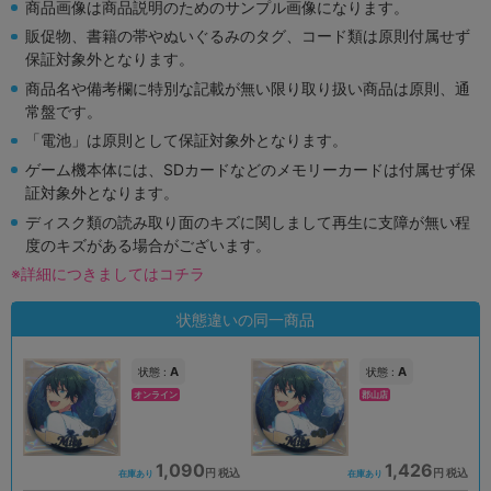
商品画像は商品説明のためのサンプル画像になります。
販促物、書籍の帯やぬいぐるみのタグ、コード類は原則付属せず
保証対象外となります。
商品名や備考欄に特別な記載が無い限り取り扱い商品は原則、通
常盤です。
「電池」は原則として保証対象外となります。
ゲーム機本体には、SDカードなどのメモリーカードは付属せず保
証対象外となります。
ディスク類の読み取り面のキズに関しまして再生に支障が無い程
度のキズがある場合がございます。
※詳細につきましてはコチラ
状態違いの同一商品
A
A
状態 :
状態 :
オンライン
郡山店
1,090
1,426
円 税込
円 税込
在庫あり
在庫あり