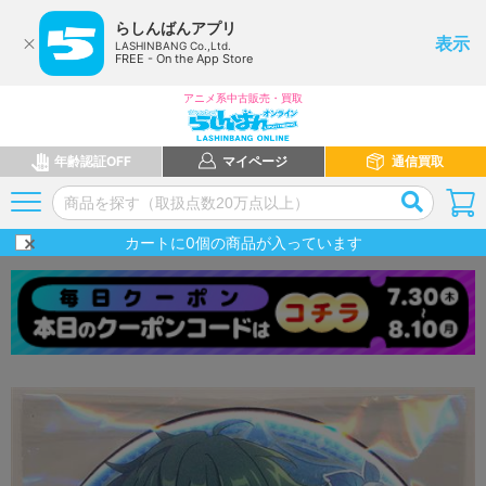
らしんばんアプリ
表示
LASHINBANG Co.,Ltd.
FREE - On the App Store
アニメ系中古販売・買取
年齢認証OFF
マイページ
通信買取
カートに
0
個の商品が入っています