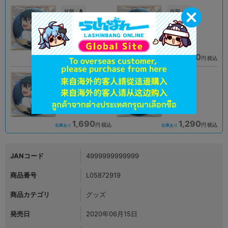
A
A
状態 :
状態 :
姫路店
大阪梅田店
1,690
1,690
円 税込
円 税込
在庫あり
在庫あり
未開封
A
状態 :
状態 :
天王寺店
町田店
1,690
1,290
円 税込
円 税込
在庫あり
在庫あり
JANコード
4999999999999
商品番号
L05872919
商品カテゴリ
グッズ
発売日
2020年06月15日