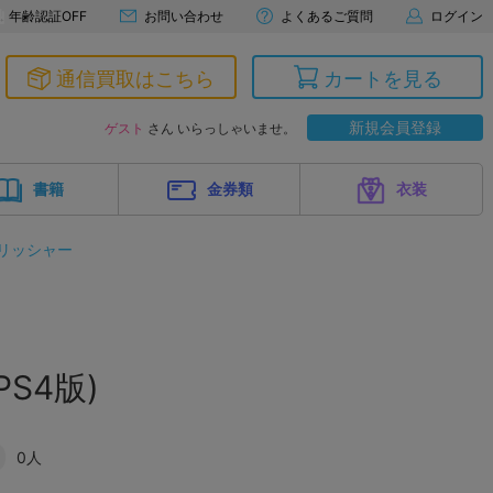
年齢認証OFF
お問い合わせ
よくあるご質問
ログイン
通信買取はこちら
カートを見る
新規会員登録
ゲスト
さん いらっしゃいませ。
書籍
金券類
衣装
リッシャー
PS4版)
0人