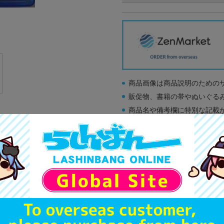
商品画像は商品説明のための
販促物、書籍の帯やぬいぐる
商品名や備考欄に特別な記載
「電池」は原則として保証対
ゲーム機本体には、SDカー
ディスク類の読み取り面のキ
す。
※詳細につきましてはコチラ
A
状態 :