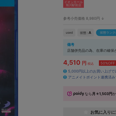
イオンモール
旭川駅前店
参考小売価格 8,980円 ↓
A
used
状態ランク
状態 :
備考
店舗併売品の為、在庫の確保
4,510
円
50%OFF
税込
5,000円以上のお買い上げ
アニメイトポイント連携済み
なら
月々1,503円
お気に入りに