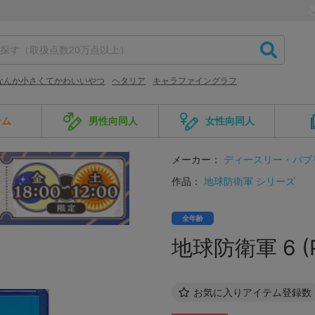
なんか小さくてかわいいやつ
ヘタリア
キャラファイングラフ
ーム
男性向同人
女性向同人
メーカー：
ディースリー・パブ
作品：
地球防衛軍 シリーズ
全年齢
地球防衛軍 6 (
お気に入りアイテム登録数