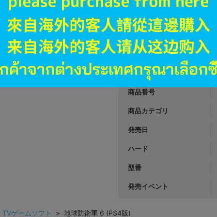
オンライン
3,190
円 税
品切状態
JANコード
商品番号
商品カテゴリ
発売日
ハード
型番
発売イベント
>
TVゲームソフト
> 地球防衛軍 6 (PS4版)