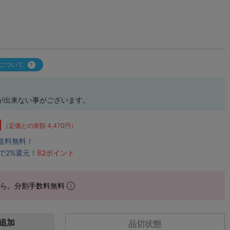
について
が出来ない事がございます。
（定価との差額 4,470円）
で送料無料！
で2%還元！
82ポイント
から。分割手数料無料
追加
品切状態