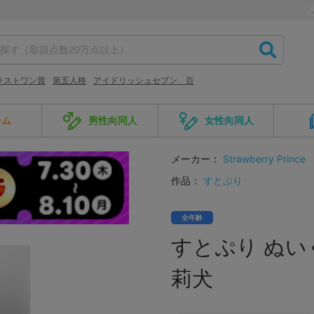
ラストワン賞
第五人格
アイドリッシュセブン 百
ーム
男性向同人
女性向同人
メーカー：
Strawberry Prince
作品：
すとぷり
全年齢
すとぷり ぬいぐ
莉犬