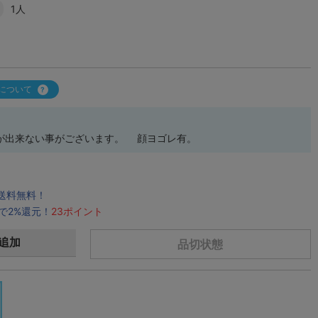
1人
について
が出来ない事がございます。 顔ヨゴレ有。
で送料無料！
で2%還元！
23ポイント
追加
品切状態