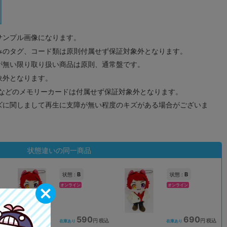
サンプル画像になります。
みのタグ、コード類は原則付属せず保証対象外となります。
が無い限り取り扱い商品は原則、通常盤です。
象外となります。
ドなどのメモリーカードは付属せず保証対象外となります。
ズに関しまして再生に支障が無い程度のキズがある場合がございま
状態違いの同一商品
B
B
状態 :
状態 :
オンライン
オンライン
590
690
込
円 税込
円 税込
在庫あり
在庫あり