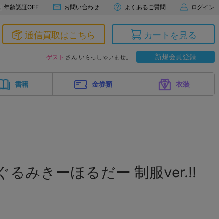
年齢認証OFF
お問い合わせ
よくあるご質問
ログイン
通信買取はこちら
カートを見る
新規会員登録
ゲスト
さん いらっしゃいませ。
書籍
金券類
衣装
るみきーほるだー 制服ver.!!