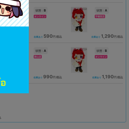
B
A
状態 :
状態 :
オンライン
宇都宮店
590
1,290
込
円 税込
円 税込
在庫あり
在庫あり
A
B
状態 :
状態 :
郡山店
オンライン
990
1,190
込
円 税込
円 税込
在庫あり
在庫あり
込