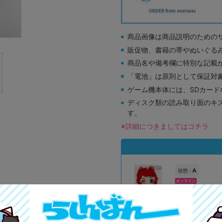
商品画像は商品説明のための
販促物、書籍の帯やぬいぐる
商品名や備考欄に特別な記載
「電池」は原則として保証対
ゲーム機本体には、SDカー
ディスク類の読み取り面のキ
す。
※詳細につきましてはコチラ
A
状態 :
オンライン
890
円 税
在庫あり