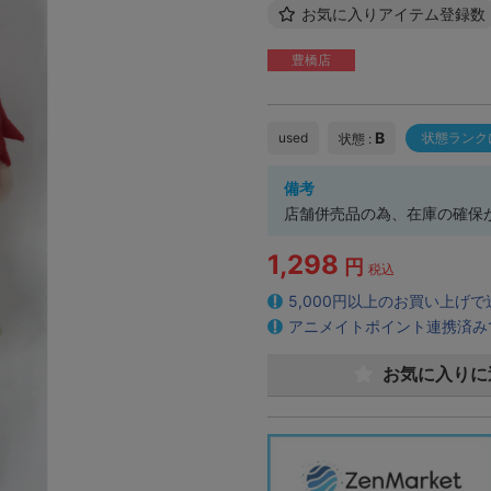
お気に入りアイテム登録数
豊橋店
B
used
状態ランク
状態 :
備考
店舗併売品の為、在庫の確保
1,298
円
税込
5,000円以上のお買い上げ
アニメイトポイント連携済み
お気に入りに