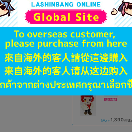
B
状態 :
オンライン
590
円 税
在庫あり
A
状態 :
新座流通センター
999
円 税
在庫あり
新入荷
A
状態 :
大阪梅田店
1,390
円 税
在庫あり