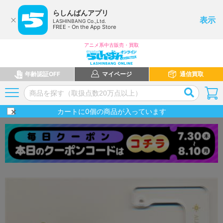
らしんばんアプリ
表示
LASHINBANG Co.,Ltd.
FREE - On the App Store
アニメ系中古販売・買取
年齢認証OFF
マイページ
通信買取
カートに
0
個の商品が入っています