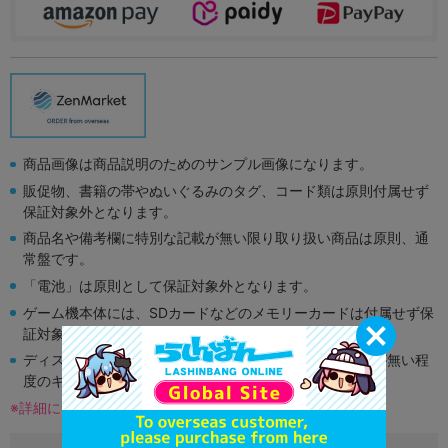
商品画像は商品説明のためのサンプル画像になります。
販促物、書籍の帯やぬいぐるみのタグ、コード類は原則付属せず
保証対象外となります。
商品名や備考欄に特別な記載が無い限り取り扱い商品は原則、通
常盤です。
「電池」は原則として保証対象外となります。
ゲーム機本体には、SDカードなどのメモリーカードは付属せず保
証対象外となります。
ディスク類の読み取り面のキズに関しまして再生に支障が無い程
度のキズがある場合がございます。
※詳細につきましてはコチラ