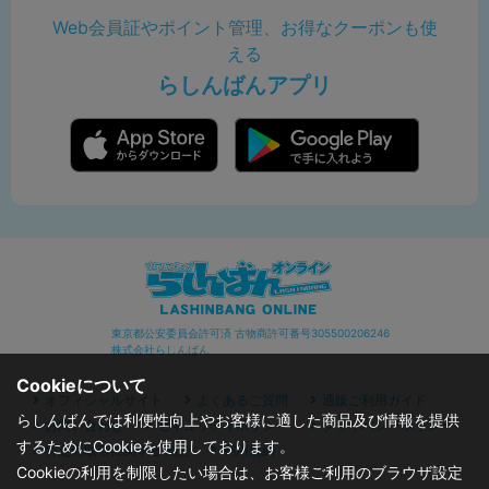
Web会員証やポイント管理、お得なクーポンも使
える
らしんばんアプリ
東京都公安委員会許可済 古物商許可番号305500206246
株式会社らしんばん
Cookieについて
オフィシャルサイト
よくあるご質問
通販ご利用ガイド
らしんばんでは利便性向上やお客様に適した商品及び情報を提供
お問い合わせ
セキュリティポリシー
プライバシーポリシー
するためにCookieを使用しております。
特定商取引に関する表記
利用規約
Cookieの利用を制限したい場合は、お客様ご利用のブラウザ設定